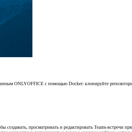
анным ONLYOFFICE с помощью Docker: клонируйте репозиторий, з
обы создавать, просматривать и редактировать Teams‑встречи пря