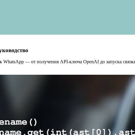
уководство
к WhatsApp — от получения API‑ключа OpenAI до запуска связки 