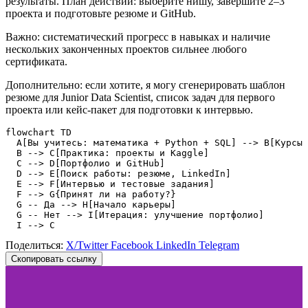
результаты. План действий: выберите нишу, завершите 2–3
проекта и подготовьте резюме и GitHub.
Важно: систематический прогресс в навыках и наличие
нескольких законченных проектов сильнее любого
сертификата.
Дополнительно: если хотите, я могу сгенерировать шаблон
резюме для Junior Data Scientist, список задач для первого
проекта или кейс-пакет для подготовки к интервью.
flowchart TD

  A[Вы учитесь: математика + Python + SQL] --> B[Курсы 
  B --> C[Практика: проекты и Kaggle]

  C --> D[Портфолио и GitHub]

  D --> E[Поиск работы: резюме, LinkedIn]

  E --> F[Интервью и тестовые задания]

  F --> G{Принят ли на работу?}

  G -- Да --> H[Начало карьеры]

  G -- Нет --> I[Итерация: улучшение портфолио]

  I --> C
Поделиться:
X/Twitter
Facebook
LinkedIn
Telegram
Скопировать ссылку