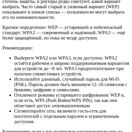
степень защиты, и роутеры редко советуют, какой вариант
выбрать. Часто самый старый и уязвимый вариант (WEP)
показывают в начале списка — пользователи могут выбрать
его по невнимательности.
Краткое определение: WEP — устаревший и небезопасный
стандарт; WPA2 — современный и надёжный; WPA3 — ещё
более защищённый, но пока не везде доступен.
Рекомендации:
Выберите WPA2 или WPA3, если доступно. WPA2
остаётся рабочим и широко поддерживаемым вариантом
для устройств до ~8 лет. WPA3 предпочтительнее при
наличии совместимых устройств.
Используйте длинный, случайный пароль для Wi‑Fi
(PSK). Пароль должен быть минимум 12–16 символов с
буквами, цифрами и символами.
Отключите режимы устаревшего шифрования: WEP и,
если есть, WPS (Push Button/WPS PIN), так как они
облегчают доступ злоумышленникам.
Сегментируйте сеть: включите гость‑сеть для
посетителей с отдельным паролем и ограниченным
доступом.
Контрпример: если у вас полностью изолированная сеть из