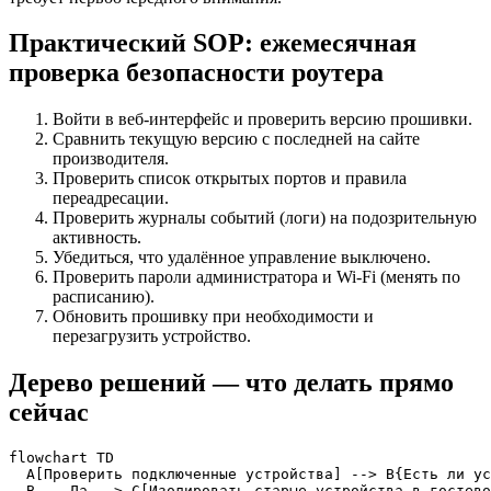
Практический SOP: ежемесячная
проверка безопасности роутера
Войти в веб‑интерфейс и проверить версию прошивки.
Сравнить текущую версию с последней на сайте
производителя.
Проверить список открытых портов и правила
переадресации.
Проверить журналы событий (логи) на подозрительную
активность.
Убедиться, что удалённое управление выключено.
Проверить пароли администратора и Wi‑Fi (менять по
расписанию).
Обновить прошивку при необходимости и
перезагрузить устройство.
Дерево решений — что делать прямо
сейчас
flowchart TD

  A[Проверить подключенные устройства] --> B{Есть ли ус
  B -- Да --> C[Изолировать старые устройства в гостево