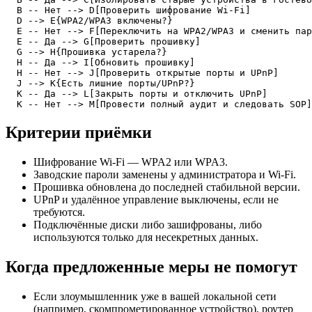
  B -- Нет --> D[Проверить шифрование Wi‑Fi]

  D --> E{WPA2/WPA3 включены?}

  E -- Нет --> F[Переключить на WPA2/WPA3 и сменить пар
  E -- Да --> G[Проверить прошивку]

  G --> H{Прошивка устарела?}

  H -- Да --> I[Обновить прошивку]

  H -- Нет --> J[Проверить открытые порты и UPnP]

  J --> K{Есть лишние порты/UPnP?}

  K -- Да --> L[Закрыть порты и отключить UPnP]

  K -- Нет --> M[Провести полный аудит и следовать SOP]
Критерии приёмки
Шифрование Wi‑Fi — WPA2 или WPA3.
Заводские пароли заменены у администратора и Wi‑Fi.
Прошивка обновлена до последней стабильной версии.
UPnP и удалённое управление выключены, если не
требуются.
Подключённые диски либо зашифрованы, либо
используются только для несекретных данных.
Когда предложенные меры не помогут
Если злоумышленник уже в вашей локальной сети
(например, скомпрометированное устройство), роутер