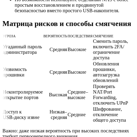
простым восстановлением и продвинутой
безопасностью вместо простого USB‑накопителя.
Матрица рисков и способы смягчения
УГРОЗА
ВЕРОЯТНОСТЬ
ПОСЛЕДСТВИЯ
СМЯГЧЕНИЕ
Сменить пароль,
Угаданный пароль
включить 2FA/
Средняя
Высокие
администратора
ограничение
доступа
Обновления
Уязвимость
прошивки,
Средняя
Высокие
прошивки
автозагрузка
обновлений
Проверять
Неконтролируемое
Средние–
NAT/Port
Высокая
открытие портов
высокие
Forwarding,
отключить UPnP
Шифрование,
Доступ к
Низкая–
Средние
отключение
USB‑диску извне
средняя
общего доступа
Важно: даже низкая вероятность при высоких последствиях
требует первоочередного внимания.