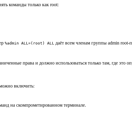
ять команды только как root:
мер
даёт всем членам группы admin root-п
%admin ALL=(root) ALL
аниченные права и должно использоваться только там, где это о
 можно включить:
оманд на скомпрометированном терминале.