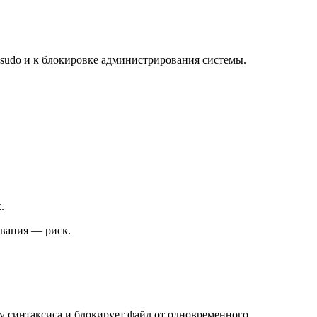
 sudo и к блокировке администрирования системы.
.
ования — риск.
ку синтаксиса и блокирует файл от одновременного