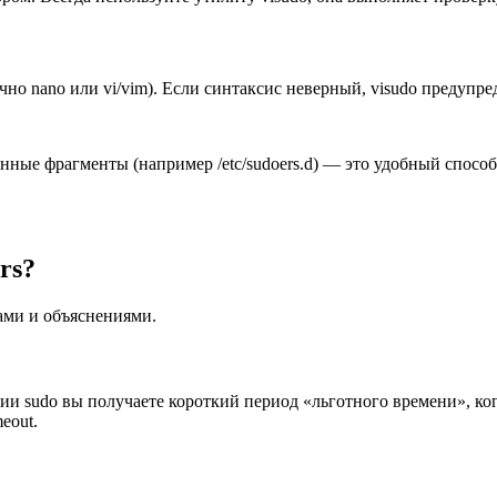
чно nano или vi/vim). Если синтаксис неверный, visudo предупр
ые фрагменты (например /etc/sudoers.d) — это удобный способ
rs?
ами и объяснениями.
и sudo вы получаете короткий период «льготного времени», ког
eout.