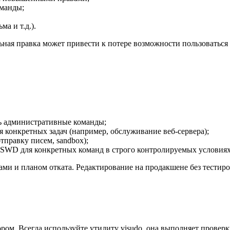
оманды;
а и т.д.).
ьная правка может привести к потере возможности пользоваться
ь административные команды;
 конкретных задач (например, обслуживание веб-сервера);
отправку писем, sandbox);
SSWD для конкретных команд в строго контролируемых условиях
ами и планом отката. Редактирование на продакшене без тестир
ором. Всегда используйте утилиту visudo, она выполняет провер