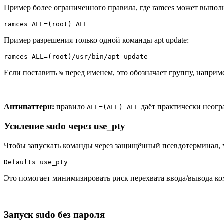
Пример более ограниченного правила, где ramces может выполн
ramces ALL=(root) ALL
Пример разрешения только одной команды apt update:
ramces ALL=(root)/usr/bin/apt update
Если поставить
перед именем, это обозначает группу, напри
%
Антипаттерн:
правило
даёт практически неогр
ALL=(ALL) ALL
Усиление sudo через use_pty
Чтобы запускать команды через защищённый псевдотерминал,
Defaults use_pty
Это помогает минимизировать риск перехвата ввода/вывода к
Запуск sudo без пароля