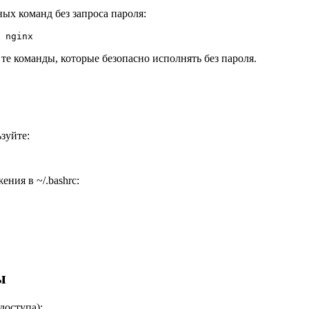
ых команд без запроса пароля:
 nginx
е команды, которые безопасно исполнять без пароля.
зуйте:
ния в ~/.bashrc:
ы
доступа):