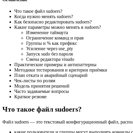
Что такое файл sudoers?
Когда нужно менять sudoers?
Как безопасно редактировать sudoers?
Какие параметры можно менять в sudoers?
Изменение таймаута
Ограничение команд и прав
Группы и % как префикс
Усиление через use_pty
Запуск sudo без пароля
Смена редактора visudo
Практические примеры и антипаттерны
Методики тестирования и критерии приёмки
План отката и аварийный сценарий
Чек-листы по ролям
Модель принятия решений
Часто задаваемые вопросы
Краткое резюме
Что такое файл sudoers?
Файл sudoers — это текстовый конфигурационный файл, распол
какие пользователи и группы могут выполнять команды