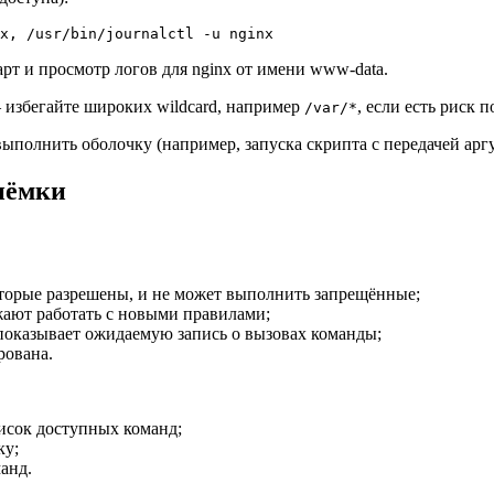
x, /usr/bin/journalctl -u nginx
рт и просмотр логов для nginx от имени www-data.
избегайте широких wildcard, например
, если есть риск
/var/*
полнить оболочку (например, запуска скрипта с передачей арг
иёмки
оторые разрешены, и не может выполнить запрещённые;
лжают работать с новыми правилами;
l) показывает ожидаемую запись о вызовах команды;
рована.
исок доступных команд;
ку;
анд.