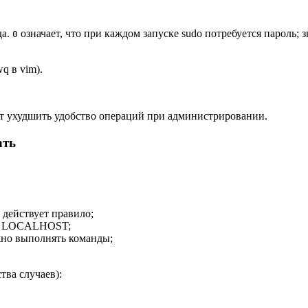
да.
означает, что при каждом запуске sudo потребуется пароль; 
0
q в vim).
т ухудшить удобство операций при администрировании.
ать
 действует правило;
чно LOCALHOST;
ожно выполнять команды;
ва случаев):