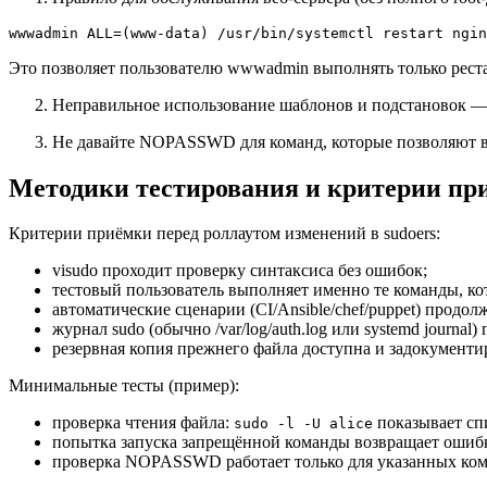
wwwadmin ALL=(www-data) /usr/bin/systemctl restart ngin
Это позволяет пользователю wwwadmin выполнять только реста
Неправильное использование шаблонов и подстановок — 
Не давайте NOPASSWD для команд, которые позволяют вы
Методики тестирования и критерии пр
Критерии приёмки перед роллаутом изменений в sudoers:
visudo проходит проверку синтаксиса без ошибок;
тестовый пользователь выполняет именно те команды, к
автоматические сценарии (CI/Ansible/chef/puppet) продо
журнал sudo (обычно /var/log/auth.log или systemd journa
резервная копия прежнего файла доступна и задокументи
Минимальные тесты (пример):
проверка чтения файла:
показывает сп
sudo -l -U alice
попытка запуска запрещённой команды возвращает ошиб
проверка NOPASSWD работает только для указанных ком