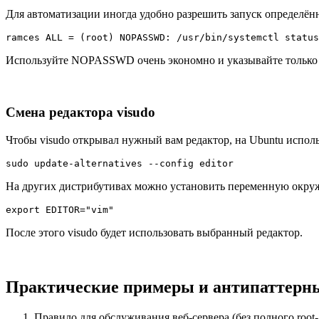
Для автоматизации иногда удобно разрешить запуск определённ
ramces ALL = (root) NOPASSWD: /usr/bin/systemctl status
Используйте NOPASSWD очень экономно и указывайте только т
Смена редактора visudo
Чтобы visudo открывал нужный вам редактор, на Ubuntu исполь
sudo update-alternatives --config editor
На других дистрибутивах можно установить переменную окруже
export EDITOR="vim"
После этого visudo будет использовать выбранный редактор.
Практические примеры и антипаттерн
Правило для обслуживания веб-сервера (без полного root-