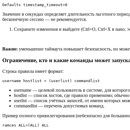
Defaults timestamp_timeout=0
Значение в секундах определяет длительность льготного перио
бесконечную сессию — не рекомендуется.
Сохраните изменения и выйдите (Ctrl+O, Ctrl+X в nano; :w
Важно:
уменьшение таймаута повышает безопасность, но може
Ограничение, кто и какие команды может запуск
Строка правила имеет формат:
username hostlist = (userlist) commandlist
username — целевой пользователь в системе, для которого
hostlist — список хостов, где правило применимо; обы
userlist — список учётных записей, от имени которых м
commandlist — перечень допустимых команд.
Пример полного привилегирования (небезопасно для большинст
ramces ALL=(ALL) ALL