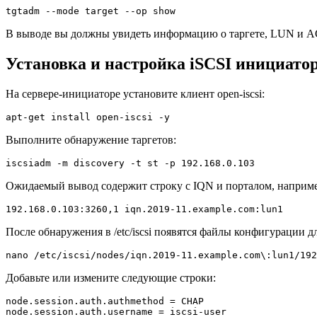
tgtadm --mode target --op show
В выводе вы должны увидеть информацию о таргете, LUN и A
Установка и настройка iSCSI инициато
На сервере-инициаторе установите клиент open-iscsi:
apt-get install open-iscsi -y
Выполните обнаружение таргетов:
iscsiadm -m discovery -t st -p 192.168.0.103
Ожидаемый вывод содержит строку с IQN и порталом, наприме
192.168.0.103:3260,1 iqn.2019-11.example.com:lun1
После обнаружения в /etc/iscsi появятся файлы конфигурации д
nano /etc/iscsi/nodes/iqn.2019-11.example.com\:lun1/192
Добавьте или измените следующие строки:
node.session.auth.authmethod = CHAP

node.session.auth.username = iscsi-user
