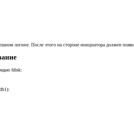
пешном логине. После этого на стороне инициатора должен появи
вание
ощью fdisk:
db1):