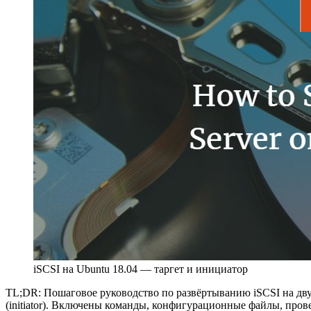
iSCSI на Ubuntu 18.04 — таргет и инициатор
TL;DR: Пошаговое руководство по развёртыванию iSCSI на двух 
(initiator). Включены команды, конфигурационные файлы, пров