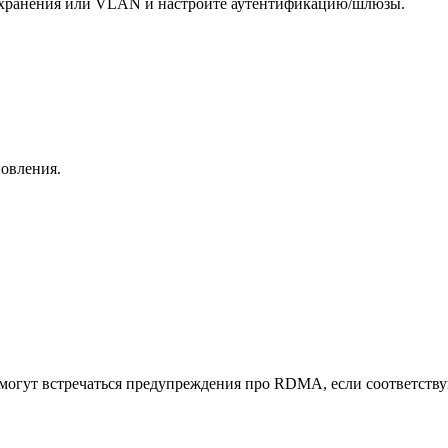
 хранения или VLAN и настройте аутентификацию/шлюзы.
новления.
оге могут встречаться предупреждения про RDMA, если соответс