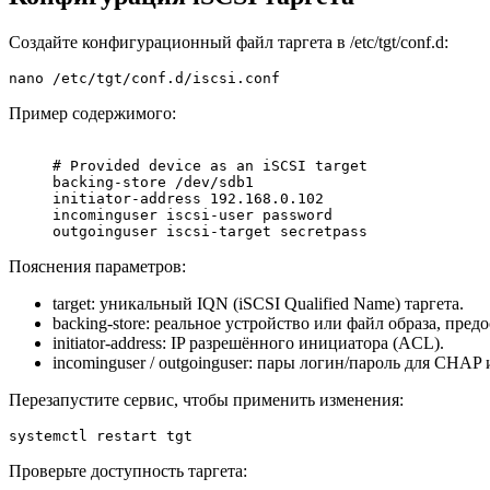
Создайте конфигурационный файл таргета в /etc/tgt/conf.d:
nano /etc/tgt/conf.d/iscsi.conf
Пример содержимого:
     # Provided device as an iSCSI target

     backing-store /dev/sdb1                           
     initiator-address 192.168.0.102

     incominguser iscsi-user password

Пояснения параметров:
target: уникальный IQN (iSCSI Qualified Name) таргета.
backing-store: реальное устройство или файл образа, пре
initiator-address: IP разрешённого инициатора (ACL).
incominguser / outgoinguser: пары логин/пароль для CHA
Перезапустите сервис, чтобы применить изменения:
systemctl restart tgt
Проверьте доступность таргета: