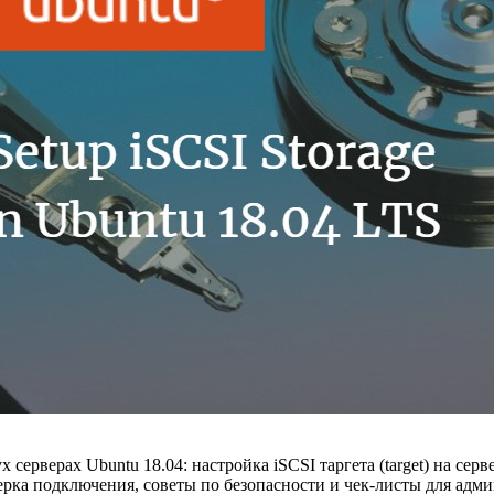
серверах Ubuntu 18.04: настройка iSCSI таргета (target) на се
ерка подключения, советы по безопасности и чек-листы для адми