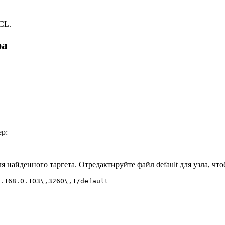
CL.
ра
р:
ля найденного таргета. Отредактируйте файл default для узла, 
.168.0.103\,3260\,1/default