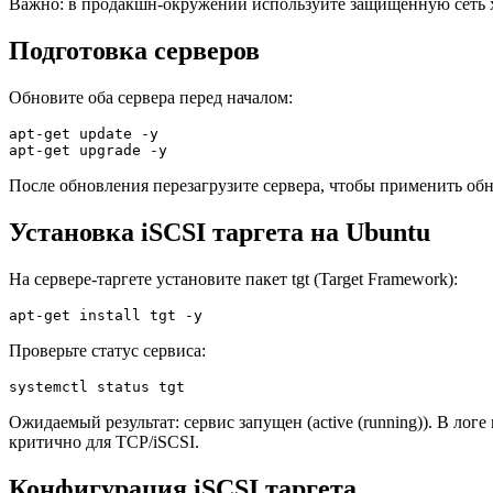
Важно: в продакшн-окружении используйте защищённую сеть
Подготовка серверов
Обновите оба сервера перед началом:
apt-get update -y

apt-get upgrade -y
После обновления перезагрузите сервера, чтобы применить об
Установка iSCSI таргета на Ubuntu
На сервере-таргете установите пакет tgt (Target Framework):
apt-get install tgt -y
Проверьте статус сервиса:
systemctl status tgt
Ожидаемый результат: сервис запущен (active (running)). В л
критично для TCP/iSCSI.
Конфигурация iSCSI таргета