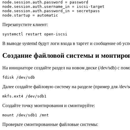
node.session.auth.password = password

node.session.auth.username_in = iscsi-target

node.session.auth.password_in = secretpass

node.startup = automatic
Перезапустите клиент:
systemctl restart open-iscsi
В выводе systemd будут логи входа в таргет и сообщение об ус
Создание файловой системы и монтиро
На инициаторе создайте раздел на новом диске (/dev/sdb) с пом
fdisk /dev/sdb
Далее создайте файловую систему на разделе (пример для /dev/s
mkfs.ext4 /dev/sdb1
Создайте точку монтирования и смонтируйте:
mount /dev/sdb1 /mnt
Проверьте смонтированные файловые системы: