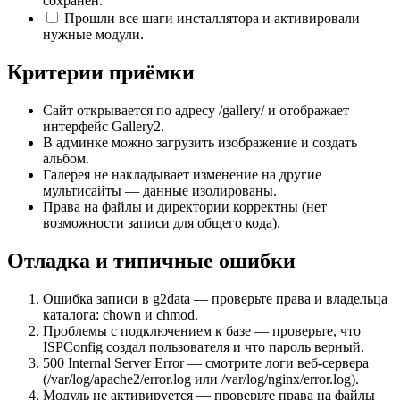
сохранён.
Прошли все шаги инсталлятора и активировали
нужные модули.
Критерии приёмки
Сайт открывается по адресу /gallery/ и отображает
интерфейс Gallery2.
В админке можно загрузить изображение и создать
альбом.
Галерея не накладывает изменение на другие
мультисайты — данные изолированы.
Права на файлы и директории корректны (нет
возможности записи для общего кода).
Отладка и типичные ошибки
Ошибка записи в g2data — проверьте права и владельца
каталога: chown и chmod.
Проблемы с подключением к базе — проверьте, что
ISPConfig создал пользователя и что пароль верный.
500 Internal Server Error — смотрите логи веб-сервера
(/var/log/apache2/error.log или /var/log/nginx/error.log).
Модуль не активируется — проверьте права на файлы