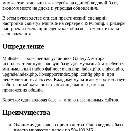
множество отдельных «галерей» на единой кодовой базе,
экономя место на диске и упрощая обновления.
В этом руководстве описан практический сценарий
настройки Gallery2 Multisite на сервере с ISPConfig. Примеры
настроек и имена приведены как образцы; замените их на
свои значения.
Определение
Multisite — облегчённая установка Gallery2, которая
использует единую кодовую базу. Для мультисайта требуется
минимальный набор файлов: main.php, index.php, embed.php,
upgrade/index.php, lib/support/index.php, config.php и, при
необходимости, .htaccess. Каждому мультисайту соответствует
собственный каталог и хранилище данных, но код
приложения общий.
Коротко: одна кодовая база → много независимых сайтов.
Преимущества
Экономия дискового пространства. Одна кодовая база
вместо множества папок по 50–100 МБ.