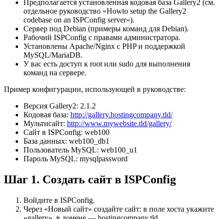
Предполагается установленная кодовая база Gallery2 (см.
отдельное руководство «Howto setup the Gallery2
codebase on an ISPConfig server»).
Сервер под Debian (примеры команд для Debian).
Рабочий ISPConfig с правами администратора.
Установлены Apache/Nginx с PHP и поддержкой
MySQL/MariaDB.
У вас есть доступ к root или sudo для выполнения
команд на сервере.
Пример конфигурации, использующей в руководстве:
Версия Gallery2: 2.1.2
Кодовая база:
http://gallery.hostingcompany.tld/
Мультисайт:
http://www.mywebsite.tld/gallery/
Сайт в ISPConfig: web100
База данных: web100_db1
Пользователь MySQL: web100_u1
Пароль MySQL: mysqlpassword
Шаг 1. Создать сайт в ISPConfig
Войдите в ISPConfig.
Через «Новый сайт» создайте сайт: в поле хоста укажите
«gallery», в домене — hostingcompany.tld.