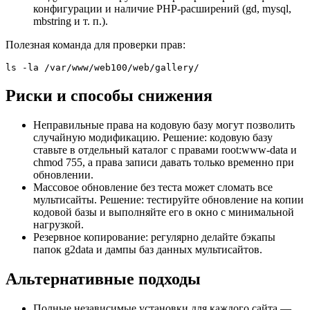
конфигурации и наличие PHP-расширений (gd, mysql,
mbstring и т. п.).
Полезная команда для проверки прав:
ls -la /var/www/web100/web/gallery/
Риски и способы снижения
Неправильные права на кодовую базу могут позволить
случайную модификацию. Решение: кодовую базу
ставьте в отдельный каталог с правами root:www-data и
chmod 755, а права записи давать только временно при
обновлении.
Массовое обновление без теста может сломать все
мультисайты. Решение: тестируйте обновление на копии
кодовой базы и выполняйте его в окно с минимальной
нагрузкой.
Резервное копирование: регулярно делайте бэкапы
папок g2data и дампы баз данных мультисайтов.
Альтернативные подходы
Полные независимые установки для каждого сайта —