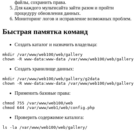
файлы, сохранить права.
Для каждого мультисайта зайти разом и пройти
процедуру обновления данных.
Мониторинг логов и исправление возможных проблем.
Быстрая памятка команд
Создать каталог и назначить владельца:
mkdir /var/www/web100/web/gallery

chown -R www-data:www-data /var/www/web100/web/gallery
Создать хранилище данных:
mkdir /var/www/web100/web/gallery/g2data

chown -R www-data:www-data /var/www/web100/web/gallery/
Применить базовые права:
chmod 755 /var/www/web100/web

chmod 644 /var/www/web1/web/config.php
Проверить содержимое каталога:
ls -la /var/www/web100/web/gallery/