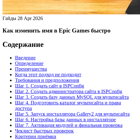
Гайды
28 Apr 2026
Как изменить имя в Epic Games быстро
Содержание
Введение
Определение
Преимущества
Когда этот подход не подходит
Требования и предположения
Шаг 1. Создать сайт в ISPConfig
Шаг 2. Создать администратора сайта в ISPConfig
Шаг 3. Создать базу данных MySQL для мультисайта
Шаг 4. Подготовить каталог мультисайта и права
доступа
Шаг 5. Запуск инсталлятора Gallery2 для мультисайта
Шаг 6. Настройка базы данных в инсталляторе
Шаг 7. Активация модулей и финальная проверка
Чеклист быстрых проверок
Критерии приёмки