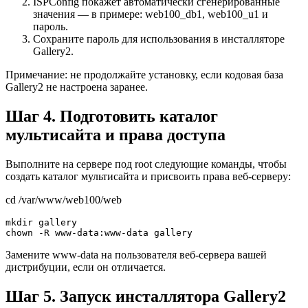
ISPConfig покажет автоматически сгенерированные
значения — в примере: web100_db1, web100_u1 и
пароль.
Сохраните пароль для использования в инсталляторе
Gallery2.
Примечание: не продолжайте установку, если кодовая база
Gallery2 не настроена заранее.
Шаг 4. Подготовить каталог
мультисайта и права доступа
Выполните на сервере под root следующие команды, чтобы
создать каталог мультисайта и присвоить права веб-серверу:
cd /var/www/web100/web
mkdir gallery
chown -R www-data:www-data gallery
Замените www-data на пользователя веб-сервера вашей
дистрибуции, если он отличается.
Шаг 5. Запуск инсталлятора Gallery2