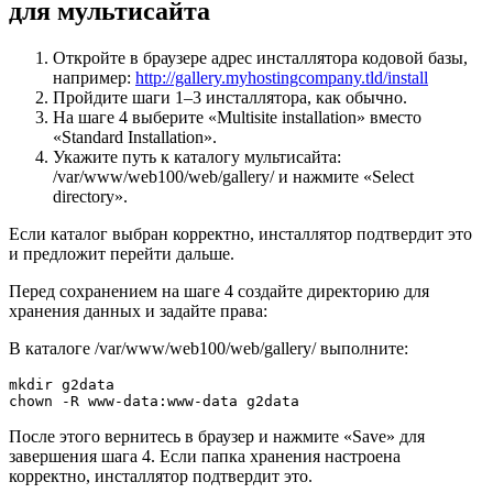
для мультисайта
Откройте в браузере адрес инсталлятора кодовой базы,
например:
http://gallery.myhostingcompany.tld/install
Пройдите шаги 1–3 инсталлятора, как обычно.
На шаге 4 выберите «Multisite installation» вместо
«Standard Installation».
Укажите путь к каталогу мультисайта:
/var/www/web100/web/gallery/ и нажмите «Select
directory».
Если каталог выбран корректно, инсталлятор подтвердит это
и предложит перейти дальше.
Перед сохранением на шаге 4 создайте директорию для
хранения данных и задайте права:
В каталоге /var/www/web100/web/gallery/ выполните:
mkdir g2data
chown -R www-data:www-data g2data
После этого вернитесь в браузер и нажмите «Save» для
завершения шага 4. Если папка хранения настроена
корректно, инсталлятор подтвердит это.