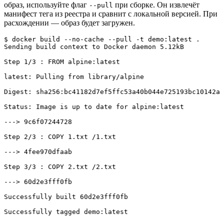
образ, используйте флаг
при сборке. Он извлечёт
--pull
манифест тега из реестра и сравнит с локальной версией. При
расхождении — образ будет загружен.
$ docker build --no-cache --pull -t demo:latest .
Sending build context to Docker daemon 5.12kB

Step 1/3 : FROM alpine:latest

latest: Pulling from library/alpine

Digest: sha256:bc41182d7ef5ffc53a40b044e725193bc10142a1
Status: Image is up to date for alpine:latest

---> 9c6f07244728

Step 2/3 : COPY 1.txt /1.txt

---> 4fee970dfaab

Step 3/3 : COPY 2.txt /2.txt

---> 60d2e3fff0fb

Successfully built 60d2e3fff0fb

Successfully tagged demo:latest