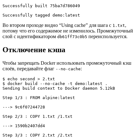
Successfully built 75ba7d786049

Successfully tagged demo:latest
Во втором проходе видно “Using cache” для шага с
,
1.txt
потому что его содержимое не изменилось. Промежуточный
слой с идентификатором
переиспользуется.
db61ff73c0b5
Отключение кэша
Чтобы запрещать Docker использовать промежуточный кэш
слоёв, передавайте флаг
:
--no-cache
$ echo second > 2.txt
$ docker build --no-cache -t demo:latest .
Sending build context to Docker daemon 5.12kB

Step 1/3 : FROM alpine:latest

---> 9c6f07244728

Step 2/3 : COPY 1.txt /1.txt

---> 1590b2407dd4

Step 3/3 : COPY 2.txt /2.txt
