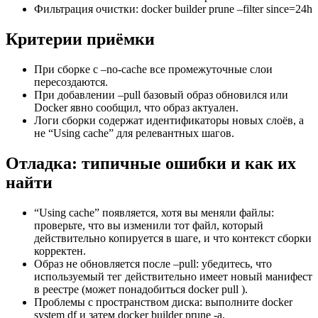
Фильтрация очистки: docker builder prune –filter since=24h
Критерии приёмки
При сборке с –no-cache все промeжуточные слои
пересоздаются.
При добавлении –pull базовый образ обновился или
Docker явно сообщил, что образ актуален.
Логи сборки содержат идентификаторы новых слоёв, а
не “Using cache” для релевантных шагов.
Отладка: типичные ошибки и как их
найти
“Using cache” появляется, хотя вы меняли файлы:
проверьте, что вы изменили тот файл, который
действительно копируется в шаге, и что контекст сборки
корректен.
Образ не обновляется после –pull: убедитесь, что
используемый тег действительно имеет новый манифест
в реестре (может понадобиться docker pull
).
Проблемы с пространством диска: выполните docker
system df и затем docker builder prune -a.