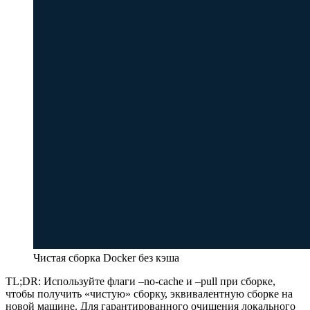
Чистая сборка Docker без кэша
TL;DR: Используйте флаги –no-cache и –pull при сборке,
чтобы получить «чистую» сборку, эквивалентную сборке на
новой машине. Для гарантированного очищения локального