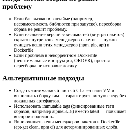
проблему
Если баг вызван в рантайме (например,
несовместимость библиотек при запуске), пересборка
образа не решит проблему.
Если наслоение версий зависимостей (внутри пакетов)
скрыто внутри кэша менеджеров пакетов — нужно
очищать кеши этих менеджеров (npm, pip, apt) в
Dockerfile.
Если проблема в некорректном Dockerfile
(неоптимальные инструкции, ORDER), простая
пересборка не исправит логику.
Альтернативные подходы
Создать минимальный чистый CI-агент или VM и
выполнить сборку там — гарантирует чистую среду без
локальных артефактов.
Использовать immutable tags (фиксированные теги
образов, например alpine:3.18) вместо latest — повышает
воспроизводимость.
Явно очищать кеши менеджеров пакетов в Dockerfile
(apt-get clean, npm ci) для детерминированных слоёв.