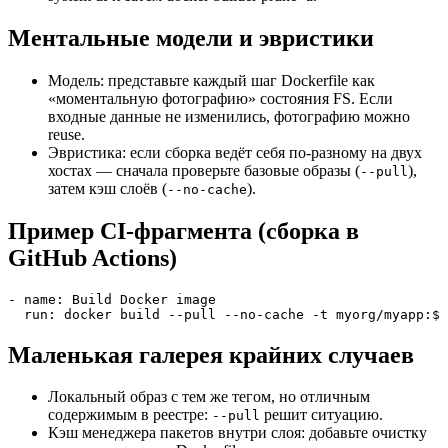
Ментальные модели и эвристики
Модель: представьте каждый шаг Dockerfile как
«моментальную фотографию» состояния FS. Если
входные данные не изменились, фотографию можно
reuse.
Эвристика: если сборка ведёт себя по-разному на двух
хостах — сначала проверьте базовые образы (
),
--pull
затем кэш слоёв (
).
--no-cache
Пример CI-фрагмента (сборка в
GitHub Actions)
- name: Build Docker image

  run: docker build --pull --no-cache -t myorg/myapp:${
Маленькая галерея крайних случаев
Локальный образ с тем же тегом, но отличным
содержимым в реестре:
решит ситуацию.
--pull
Кэш менеджера пакетов внутри слоя: добавьте очистку