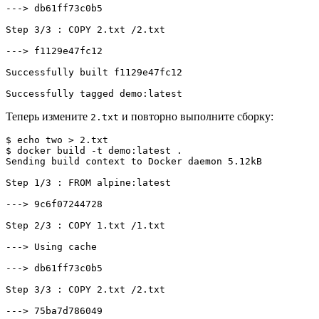
---> db61ff73c0b5

Step 3/3 : COPY 2.txt /2.txt

---> f1129e47fc12

Successfully built f1129e47fc12

Successfully tagged demo:latest
Теперь измените
и повторно выполните сборку:
2.txt
$ echo two > 2.txt
$ docker build -t demo:latest .
Sending build context to Docker daemon 5.12kB

Step 1/3 : FROM alpine:latest

---> 9c6f07244728

Step 2/3 : COPY 1.txt /1.txt

---> Using cache

---> db61ff73c0b5

Step 3/3 : COPY 2.txt /2.txt

---> 75ba7d786049
