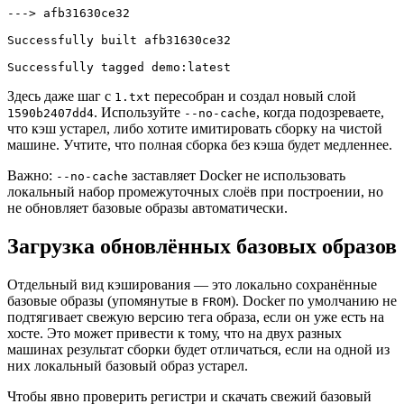
---> afb31630ce32

Successfully built afb31630ce32

Successfully tagged demo:latest
Здесь даже шаг с
пересобран и создал новый слой
1.txt
. Используйте
, когда подозреваете,
1590b2407dd4
--no-cache
что кэш устарел, либо хотите имитировать сборку на чистой
машине. Учтите, что полная сборка без кэша будет медленнее.
Важно:
заставляет Docker не использовать
--no-cache
локальный набор промежуточных слоёв при построении, но
не обновляет базовые образы автоматически.
Загрузка обновлённых базовых образов
Отдельный вид кэширования — это локально сохранённые
базовые образы (упомянутые в
). Docker по умолчанию не
FROM
подтягивает свежую версию тега образа, если он уже есть на
хосте. Это может привести к тому, что на двух разных
машинах результат сборки будет отличаться, если на одной из
них локальный базовый образ устарел.
Чтобы явно проверить регистри и скачать свежий базовый