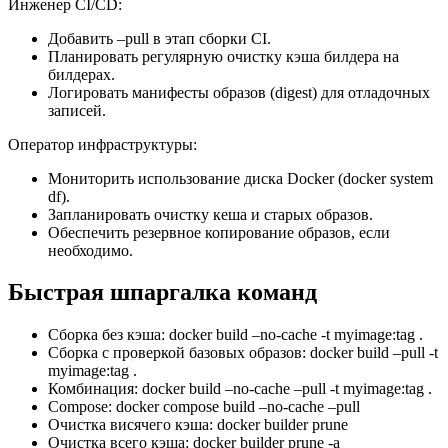
Инженер CI/CD:
Добавить –pull в этап сборки CI.
Планировать регулярную очистку кэша билдера на
билдерах.
Логировать манифесты образов (digest) для отладочных
записей.
Оператор инфраструктуры:
Мониторить использование диска Docker (docker system
df).
Запланировать очистку кеша и старых образов.
Обеспечить резервное копирование образов, если
необходимо.
Быстрая шпаргалка команд
Сборка без кэша: docker build –no-cache -t myimage:tag .
Сборка с проверкой базовых образов: docker build –pull -t
myimage:tag .
Комбинация: docker build –no-cache –pull -t myimage:tag .
Compose: docker compose build –no-cache –pull
Очистка висячего кэша: docker builder prune
Очистка всего кэша: docker builder prune -a