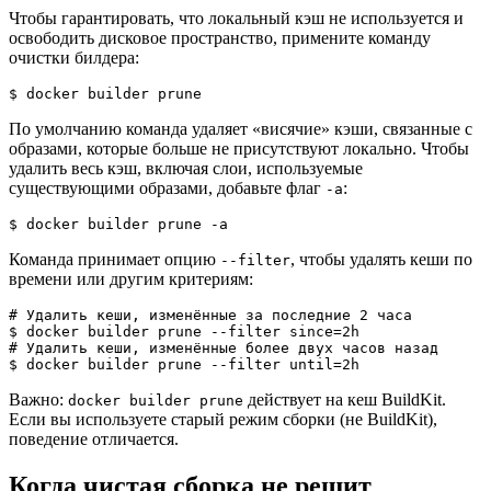
Чтобы гарантировать, что локальный кэш не используется и
освободить дисковое пространство, примените команду
очистки билдера:
$ docker builder prune
По умолчанию команда удаляет «висячие» кэши, связанные с
образами, которые больше не присутствуют локально. Чтобы
удалить весь кэш, включая слои, используемые
существующими образами, добавьте флаг
:
-a
$ docker builder prune -a
Команда принимает опцию
, чтобы удалять кеши по
--filter
времени или другим критериям:
# Удалить кеши, изменённые за последние 2 часа
$ docker builder prune --filter since=2h
# Удалить кеши, изменённые более двух часов назад
$ docker builder prune --filter until=2h
Важно:
действует на кеш BuildKit.
docker builder prune
Если вы используете старый режим сборки (не BuildKit),
поведение отличается.
Когда чистая сборка не решит