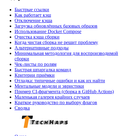
Быстрые ссылки
Как работает кэш
Отключение кэша
Загрузка обновлённых базовых образов
Использование Docker Compose
Очистка кэша сборки
Когда чистая сборка не решит проблему
Альтернативные подходы
Минимальная методология для воспроизводимой
сборки
Чек-листы по ролям
Быстрая шпаргалка команд
Критерии приёмки
Отладка: типичные ошибки и как их найти
Ментальные модели и эвристики
Пример CI-фрагмента (сборка в GitHub Actions)
Маленькая галерея крайних случаев
Краткое руководство по выбору флагов
Сводка