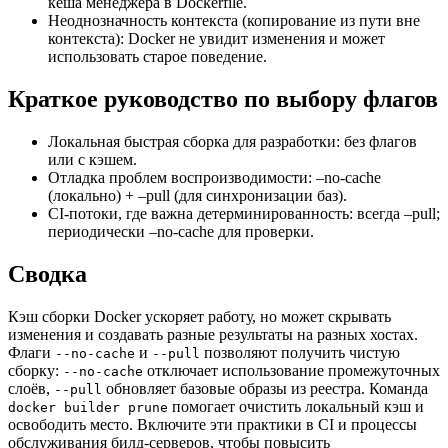
кеша менеджера в Dockerfile.
Неоднозначность контекста (копирование из пути вне
контекста): Docker не увидит изменения и может
использовать старое поведение.
Краткое руководство по выбору флагов
Локальная быстрая сборка для разработки: без флагов
или с кэшем.
Отладка проблем воспроизводимости: –no-cache
(локально) + –pull (для синхронизации баз).
CI-потоки, где важна детерминированность: всегда –pull;
периодически –no-cache для проверки.
Сводка
Кэш сборки Docker ускоряет работу, но может скрывать
изменения и создавать разные результаты на разных хостах.
Флаги
и
позволяют получить чистую
--no-cache
--pull
сборку:
отключает использование промежуточных
--no-cache
слоёв,
обновляет базовые образы из реестра. Команда
--pull
помогает очистить локальный кэш и
docker builder prune
освободить место. Включите эти практики в CI и процессы
обслуживания билд-серверов, чтобы повысить