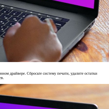
нном драйвере. Сбросьте систему печати, удалите остатки
ев.