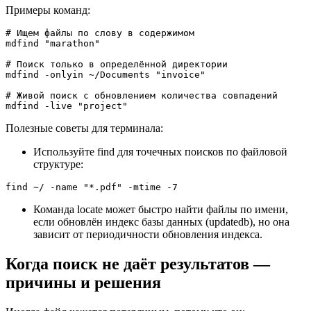
Примеры команд:
# Ищем файлы по слову в содержимом

mdfind "marathon"

# Поиск только в определённой директории

mdfind -onlyin ~/Documents "invoice"

# Живой поиск с обновлением количества совпадений

mdfind -live "project"
Полезные советы для терминала:
Используйте find для точечных поисков по файловой
структуре:
find ~/ -name "*.pdf" -mtime -7
Команда locate может быстро найти файлы по имени,
если обновлён индекс базы данных (updatedb), но она
зависит от периодичности обновления индекса.
Когда поиск не даёт результатов —
причины и решения