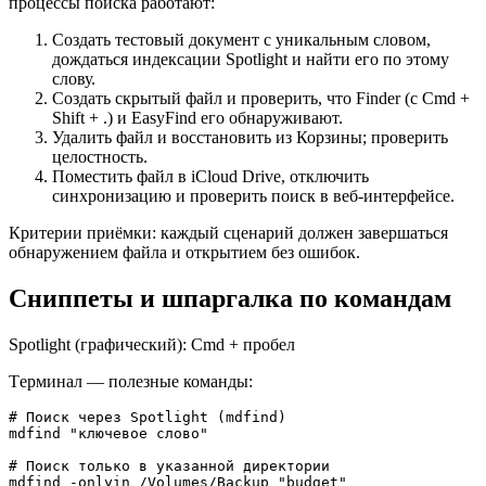
процессы поиска работают:
Создать тестовый документ с уникальным словом,
дождаться индексации Spotlight и найти его по этому
слову.
Создать скрытый файл и проверить, что Finder (с Cmd +
Shift + .) и EasyFind его обнаруживают.
Удалить файл и восстановить из Корзины; проверить
целостность.
Поместить файл в iCloud Drive, отключить
синхронизацию и проверить поиск в веб-интерфейсе.
Критерии приёмки: каждый сценарий должен завершаться
обнаружением файла и открытием без ошибок.
Сниппеты и шпаргалка по командам
Spotlight (графический): Cmd + пробел
Tерминал — полезные команды:
# Поиск через Spotlight (mdfind)

mdfind "ключевое слово"

# Поиск только в указанной директории

mdfind -onlyin /Volumes/Backup "budget"
