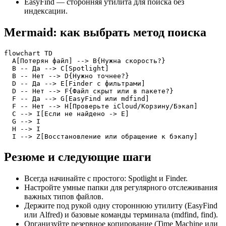
EasyFind — сторонняя утилита для поиска без
индексации.
Mermaid: как выбрать метод поиска
flowchart TD

  A[Потерян файл] --> B{Нужна скорость?}

  B -- Да --> C[Spotlight]

  B -- Нет --> D{Нужно точнее?}

  D -- Да --> E[Finder с фильтрами]

  D -- Нет --> F{Файл скрыт или в пакете?}

  F -- Да --> G[EasyFind или mdfind]

  F -- Нет --> H[Проверьте iCloud/Корзину/Бэкап]

  C --> I[Если не найдено -> E]

  G --> I

  H --> I

  I --> Z[Восстановление или обращение к бэкапу]
Резюме и следующие шаги
Всегда начинайте с простого: Spotlight и Finder.
Настройте умные папки для регулярного отслеживания
важных типов файлов.
Держите под рукой одну стороннюю утилиту (EasyFind
или Alfred) и базовые команды терминала (mdfind, find).
Организуйте резервное копирование (Time Machine или