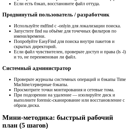
Если есть бэкап, восстановите файл оттуда.
Продвинутый пользователь / разработчик
Используйте mdfind с -onlyin для локализации поиска.
Запустите find на объёме для точечных фильтров по
имени/времени.
Попробуйте EasyFind для поиска внутри пакетов и
скрытых директорий.
Если файл чувствителен, проверьте доступ и права (ls -l)
и то, не переименован ли файл.
Системный администратор
Проверьте журналы системных операций и бэкапы Time
Machine/серверные бэкапы.
Просмотрите точки монтирования и сетевые тома.
При подозрении на удаление — изолируйте диск и
выполните forensic-сканирование или восстановление с
образа диска.
Мини‑методика: быстрый рабочий
план (5 шагов)