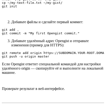
cp ~/my-text-file.txt ~/my-gist/

git init
Добавьте файлы и сделайте первый коммит:
git add .

git commit -m "My first Opengist commit."
Добавьте удалённый адрес Opengist и отправьте
изменения (пример для HTTPS):
git remote add origin https://SUBDOMAIN.YOUR-ROOT.DOMAI
git push -u origin master
Если Opengist ответит специальной командой для настройки
удалённого origin — скопируйте её и выполните на локальной
машине.
Проверьте результат в веб-интерфейсе.