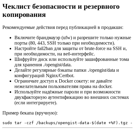
Чеклист безопасности и резервного
копирования
Рекомендуемые действия перед публикацией в продакшн:
Включите брандмауэр (ufw) и разрешите только нужные
порты (80, 443, SSH только при необходимости).
Настройте fail2ban для защиты от brute-force на SSH и,
при необходимости, на веб-интерфейс.
Шифруйте диск или используйте зашифрованные тома
для хранения ./opengist/data.
Делайте регулярные бэкапы папки ./opengist/data и
конфигураций Nginx/Certbot.
Ограничьте доступ к Docker сокету: не давайте
нежелательным пользователям права на docker.
Используйте надёжные пароли и при возможности
двухфакторную аутентификацию во внешних системах
(если интегрируете).
Пример бекапа (вручную):
sudo tar -czf /backups/opengist-data-$(date +%F).tgz -C