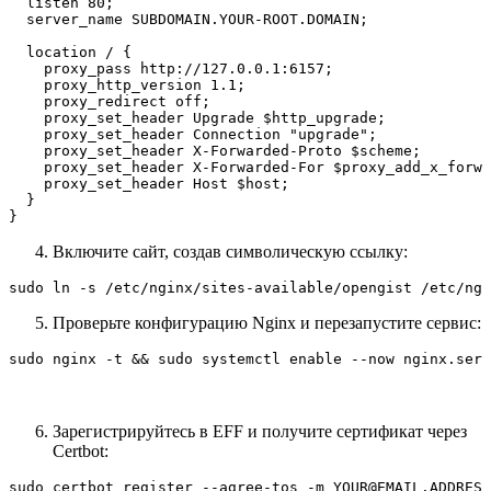
  listen 80;

  server_name SUBDOMAIN.YOUR-ROOT.DOMAIN;

  location / {

    proxy_pass http://127.0.0.1:6157;

    proxy_http_version 1.1;

    proxy_redirect off;

    proxy_set_header Upgrade $http_upgrade;

    proxy_set_header Connection "upgrade";

    proxy_set_header X-Forwarded-Proto $scheme;

    proxy_set_header X-Forwarded-For $proxy_add_x_forwa
    proxy_set_header Host $host;

  }

}
Включите сайт, создав символическую ссылку:
sudo ln -s /etc/nginx/sites-available/opengist /etc/ngi
Проверьте конфигурацию Nginx и перезапустите сервис:
sudo nginx -t && sudo systemctl enable --now nginx.serv
Зарегистрируйтесь в EFF и получите сертификат через
Certbot:
sudo certbot register --agree-tos -m YOUR@EMAIL.ADDRESS
