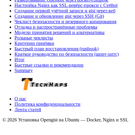
Настройка Nginx как SSL-ревёрс-прокси с Certbot
Создание первой учётной записи и gist через веб
Создание и обновление gist через SSH (Git)
Чеклист безопасности и резервного копирования
Отладка и распространённые проблемы
Модели принятия решений и альтернативы
Рольные чеклисты
Критерии приёмки
Быстрый план восстановления (runbook)
Краткое руководство по безопасности (шорт-хитс)
Итог
Быстрые ссылки и рекомендации
Summary
О нас
Политика конфиденциальности
Лента статей
© 2026 Установка Opengist на Ubuntu — Docker, Nginx и SSL