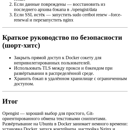
Если данные повреждены — восстановить из
последнего архива бэкапа в ./opengist/data
Если SSL истёк — запустить sudo certbot renew –force-
renewal и перезапустить nginx
Краткое руководство по безопасности
(шорт-хитс)
Закрыть прямой доступ к Docker сокету для
непривилегированных пользователей.
Использовать TLS между прокси и бэкендом при
развёртывании в распределённой среде.
Хранить бэкап в удалённом хранилище с ограниченным
доступом.
Итог
Opengist — хороший выбор для простого, Git-
ориентированного обмена текстовыми сниппетами.
Развёртывание на Ubuntu в Docker занимает немного времени:
установка Docker, запуск контейнера, настройка Nginx и