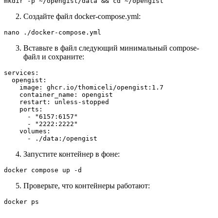
mkdir -p ~/opengist/data && cd ~/opengist
Создайте файл docker-compose.yml:
nano ./docker-compose.yml
Вставьте в файл следующий минимальный compose-
файл и сохраните:
services:

  opengist:

    image: ghcr.io/thomiceli/opengist:1.7

    container_name: opengist

    restart: unless-stopped

    ports:

      - "6157:6157"

      - "2222:2222"

    volumes:

      - ./data:/opengist
Запустите контейнер в фоне:
docker compose up -d
Проверьте, что контейнеры работают:
docker ps