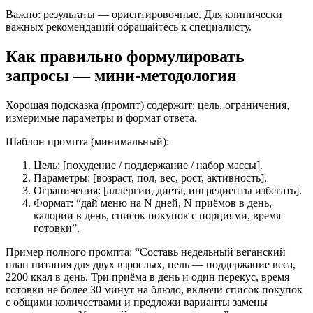
Важно: результаты — ориентировочные. Для клинически
важных рекомендаций обращайтесь к специалисту.
Как правильно формулировать
запросы — мини-методология
Хорошая подсказка (промпт) содержит: цель, ограничения,
измеримые параметры и формат ответа.
Шаблон промпта (минимальный):
Цель: [похудение / поддержание / набор массы].
Параметры: [возраст, пол, вес, рост, активность].
Ограничения: [аллергии, диета, ингредиенты избегать].
Формат: “дай меню на N дней, N приёмов в день,
калории в день, список покупок с порциями, время
готовки”.
Пример полного промпта: “Составь недельный веганский
план питания для двух взрослых, цель — поддержание веса,
2200 ккал в день. Три приёма в день и один перекус, время
готовки не более 30 минут на блюдо, включи список покупок
с общими количествами и предложи варианты замены