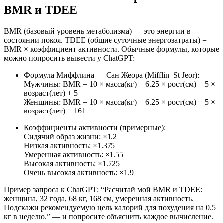
BMR и TDEE
BMR (базовый уровень метаболизма) — это энергии в
состоянии покоя. TDEE (общие суточные энергозатраты) =
BMR × коэффициент активности. Обычные формулы, которые
можно попросить вывести у ChatGPT:
Формула Миффлина — Сан Жеора (Mifflin–St Jeor):
Мужчины: BMR = 10 × масса(кг) + 6.25 × рост(см) − 5 ×
возраст(лет) + 5
Женщины: BMR = 10 × масса(кг) + 6.25 × рост(см) − 5 ×
возраст(лет) − 161
Коэффициенты активности (примерные):
Сидячий образ жизни: ×1.2
Низкая активность: ×1.375
Умеренная активность: ×1.55
Высокая активность: ×1.725
Очень высокая активность: ×1.9
Пример запроса к ChatGPT: “Расчитай мой BMR и TDEE:
женщина, 32 года, 68 кг, 168 см, умеренная активность.
Подскажи рекомендуемую цель калорий для похудения на 0.5
кг в неделю.” — и попросите объяснить каждое вычисление.