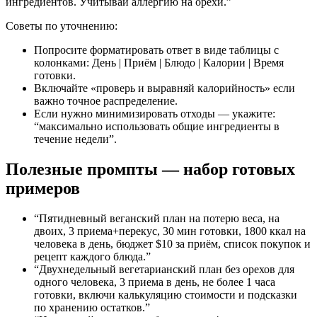
ингредиентов. Учитывай аллергию на орехи.”
Советы по уточнению:
Попросите форматировать ответ в виде таблицы с
колонками: День | Приём | Блюдо | Калории | Время
готовки.
Включайте «проверь и выравняй калорийность» если
важно точное распределение.
Если нужно минимизировать отходы — укажите:
“максимально использовать общие ингредиенты в
течение недели”.
Полезные промпты — набор готовых
примеров
“Пятидневный веганский план на потерю веса, на
двоих, 3 приема+перекус, 30 мин готовки, 1800 ккал на
человека в день, бюджет $10 за приём, список покупок и
рецепт каждого блюда.”
“Двухнедельный вегетарианский план без орехов для
одного человека, 3 приема в день, не более 1 часа
готовки, включи калькуляцию стоимости и подсказки
по хранению остатков.”