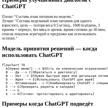
ChatGPT
Плохо: “Составь план питания на неделю.”
Лучше: “Составь недельный план питания для одного
взрослого, цель — потеря веса 0.5 кг/нед., 1600 kcal/день, 3
приема + перекус, без мяса и орехов, время готовки до 30 мин,
список покупок агрегируй и предложи как использовать
остатки.”
Модель принятия решений — когда
использовать ChatGPT
flowchart TD

  A[Нужно меню?] --> B{Есть ли клинические ограничения?
  B -- Да --> C[Обратиться к диетологу]

  B -- Нет --> D{Нужна быстрая идея или детальная оптим
  D -- Идея --> E[Использовать ChatGPT для идей]

  D -- Оптимизация --> F[Комбинировать ChatGPT + специа
  E --> G[Проверить рецепты и калории]

  F --> G

  G --> H[Готово: протестировать и адаптировать]
Примеры когда ChatGPT подведёт