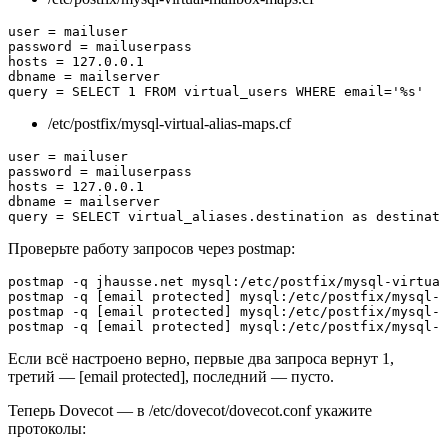
user = mailuser

password = mailuserpass

hosts = 127.0.0.1

dbname = mailserver

query = SELECT 1 FROM virtual_users WHERE email='%s'
/etc/postfix/mysql-virtual-alias-maps.cf
user = mailuser

password = mailuserpass

hosts = 127.0.0.1

dbname = mailserver

query = SELECT virtual_aliases.destination as destinati
Проверьте работу запросов через postmap:
postmap -q jhausse.net mysql:/etc/postfix/mysql-virtual
postmap -q [email protected] mysql:/etc/postfix/mysql-v
postmap -q [email protected] mysql:/etc/postfix/mysql-v
postmap -q [email protected] mysql:/etc/postfix/mysql-
Если всё настроено верно, первые два запроса вернут 1,
третий — [email protected], последний — пусто.
Теперь Dovecot — в /etc/dovecot/dovecot.conf укажите
протоколы: