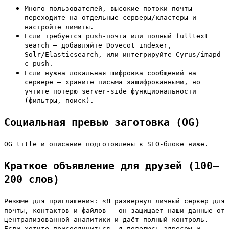
Много пользователей, высокие потоки почты —
переходите на отдельные серверы/кластеры и
настройте лимиты.
Если требуется push-почта или полный fulltext
search — добавляйте Dovecot indexer,
Solr/Elasticsearch, или интегрируйте Cyrus/imapd
с push.
Если нужна локальная шифровка сообщений на
сервере — храните письма зашифрованными, но
учтите потерю server-side функциональности
(фильтры, поиск).
Социальная превью заготовка (OG)
OG title и описание подготовлены в SEO-блоке ниже.
Краткое объявление для друзей (100–
200 слов)
Резюме для приглашения: «Я развернул личный сервер для
почты, контактов и файлов — он защищает наши данные от
централизованной аналитики и даёт полный контроль.
Если хотите присоединиться, я поделюсь адресом и