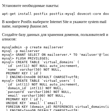
Установите необходимые пакеты:
apt-get install postfix postfix-mysql dovecot-core dove
В конфиге Postfix выберите Internet Site и укажите system mail
name, например jhausse.net.
Создайте базу данных для хранения доменов, пользователей и
алиасов:
mysqladmin -p create mailserver

mysql -p mailserver

mysql> GRANT SELECT ON mailserver.* TO 'mailuser'@'loca
mysql> FLUSH PRIVILEGES;

mysql> CREATE TABLE `virtual_domains` (

  `id` int(11) NOT NULL auto_increment,

  `name` varchar(50) NOT NULL,

  PRIMARY KEY (`id`)

  ) ENGINE=InnoDB DEFAULT CHARSET=utf8;

mysql> CREATE TABLE `virtual_users` (

  `id` int(11) NOT NULL auto_increment,

  `domain_id` int(11) NOT NULL,

  `password` varchar(106) NOT NULL,

  `email` varchar(100) NOT NULL,

  PRIMARY KEY (`id`),

  UNIQUE KEY `email` (`email`),

  FOREIGN KEY (domain_id) REFERENCES virtual_domains(id
  ) ENGINE=InnoDB DEFAULT CHARSET=utf8;
