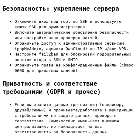
Безопасность: укрепление сервера
Отключите вход под root по SSH и используйте
ключи SSH для администраторов.
Включите автоматические обновления безопасности
или настройте план проверок патчей.
Ограничьте доступ к административным сервисам
(phpMyAdmin, админки OwnCloud) по IP и/или VPN.
Настройте fail2ban для блокировки подозрительных
попыток входа в SSH и SMTP.
Ограничьте права на конфигурационные файлы (chmod
0600 для приватных ключей).
Приватность и соответствие
требованиям (GDPR и прочее)
Если вы храните данные третьих лиц (например,
друзей/семьи) и проживаете/работаете в юрисдикции
с требованиями по защите данных, проверьте
соответствие. Самохостинг уменьшает внешнюю
централизацию, но накладывает на вас
ответственность за безопасность данных.