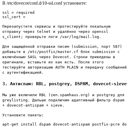
В /etc/dovecot/conf.d/10-ssl.conf установите:
ssl = required

ssl_cert = 
Перезапустите сервисы и протестируйте локальную
отправку через telnet и удалённо через openssl
s_client; проверьте логи /var/log/mail.log.
Для защищённой отправки писем (submission, порт 587)
добавьте в /etc/postfix/master.cf блок submission с
включённым SASL через Dovecot. Строки приведены в
оригинале, вставьте их как есть. После этого
тестируйте авторизацию AUTH PLAIN и передачу сообщений
с аутентификацией.
3. Антиспам: RBL, postgrey, DSPAM, dovecot-sieve
Мы уже включили RBL (zen.spamhaus.org) и postgrey для
greylisting. Дальше подключим адаптивный фильтр dspam
+ dovecot-antispam + sieve.
Установите пакеты:
apt-get install dspam dovecot-antispam postfix-pcre dov