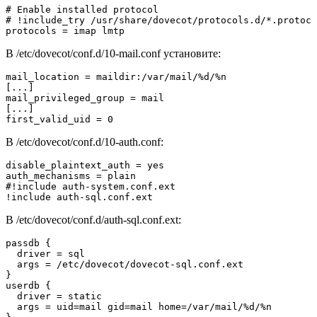
# Enable installed protocol

# !include_try /usr/share/dovecot/protocols.d/*.protoco
protocols = imap lmtp
В /etc/dovecot/conf.d/10-mail.conf установите:
mail_location = maildir:/var/mail/%d/%n

[...]

mail_privileged_group = mail

[...]

first_valid_uid = 0
В /etc/dovecot/conf.d/10-auth.conf:
disable_plaintext_auth = yes

auth_mechanisms = plain

#!include auth-system.conf.ext

!include auth-sql.conf.ext
В /etc/dovecot/conf.d/auth-sql.conf.ext:
passdb {

  driver = sql

  args = /etc/dovecot/dovecot-sql.conf.ext

}

userdb {

  driver = static

  args = uid=mail gid=mail home=/var/mail/%d/%n
