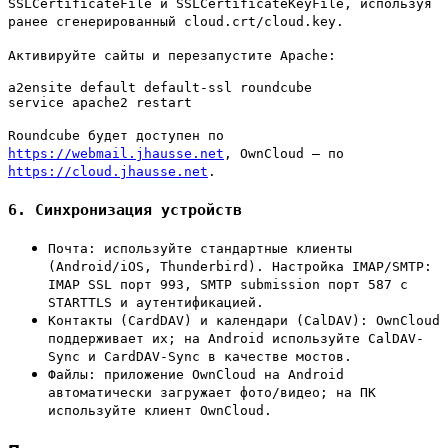
SSLCertificateFile и SSLCertificateKeyFile, используя
ранее сгенерированный cloud.crt/cloud.key.
Активируйте сайты и перезапустите Apache:
a2ensite default default-ssl roundcube

service apache2 restart
Roundcube будет доступен по
https://webmail.jhausse.net
, OwnCloud — по
https://cloud.jhausse.net
.
6. Синхронизация устройств
Почта: используйте стандартные клиенты
(Android/iOS, Thunderbird). Настройка IMAP/SMTP:
IMAP SSL порт 993, SMTP submission порт 587 с
STARTTLS и аутентификацией.
Контакты (CardDAV) и календари (CalDAV): OwnCloud
поддерживает их; на Android используйте CalDAV-
Sync и CardDAV-Sync в качестве мостов.
Файлы: приложение OwnCloud на Android
автоматически загружает фото/видео; на ПК
используйте клиент OwnCloud.