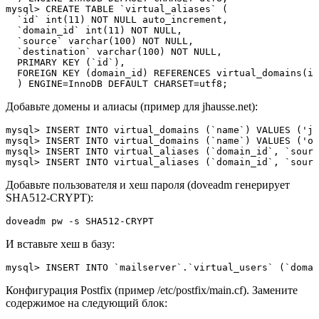
mysql> CREATE TABLE `virtual_aliases` (

  `id` int(11) NOT NULL auto_increment,

  `domain_id` int(11) NOT NULL,

  `source` varchar(100) NOT NULL,

  `destination` varchar(100) NOT NULL,

  PRIMARY KEY (`id`),

  FOREIGN KEY (domain_id) REFERENCES virtual_domains(id
  ) ENGINE=InnoDB DEFAULT CHARSET=utf8;
Добавьте домены и алиасы (пример для jhausse.net):
mysql> INSERT INTO virtual_domains (`name`) VALUES ('jh
mysql> INSERT INTO virtual_domains (`name`) VALUES ('ot
mysql> INSERT INTO virtual_aliases (`domain_id`, `sourc
mysql> INSERT INTO virtual_aliases (`domain_id`, `sourc
Добавьте пользователя и хеш пароля (doveadm генерирует
SHA512-CRYPT):
doveadm pw -s SHA512-CRYPT
И вставьте хеш в базу:
mysql> INSERT INTO `mailserver`.`virtual_users` (`domai
Конфигурация Postfix (пример /etc/postfix/main.cf). Замените
содержимое на следующий блок: