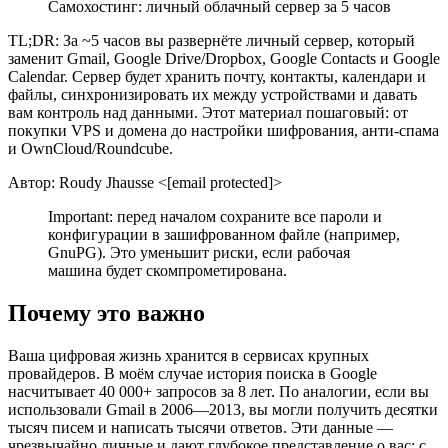
Самохостинг: личный облачный сервер за 5 часов
TL;DR: За ~5 часов вы развернёте личный сервер, который
заменит Gmail, Google Drive/Dropbox, Google Contacts и Google
Calendar. Сервер будет хранить почту, контакты, календари и
файлы, синхронизировать их между устройствами и давать
вам контроль над данными. Этот материал пошаговый: от
покупки VPS и домена до настройки шифрования, анти-спама
и OwnCloud/Roundcube.
Автор: Roudy Jhausse <[email protected]>
Important: перед началом сохраните все пароли и
конфигурации в зашифрованном файле (например,
GnuPG). Это уменьшит риски, если рабочая
машина будет скомпрометирована.
Почему это важно
Ваша цифровая жизнь хранится в сервисах крупных
провайдеров. В моём случае история поиска в Google
насчитывает 40 000+ запросов за 8 лет. По аналогии, если вы
использовали Gmail в 2006—2013, вы могли получить десятки
тысяч писем и написать тысячи ответов. Эти данные —
чрезвычайно личные и дают глубокое представление о вас: с