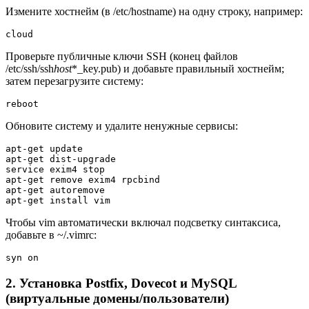
Измените хостнейм (в /etc/hostname) на одну строку, например:
cloud
Проверьте публичные ключи SSH (конец файлов
/etc/ssh/ssh
host
*_key.pub) и добавьте правильный хостнейм;
затем перезагрузите систему:
reboot
Обновите систему и удалите ненужные сервисы:
apt-get update

apt-get dist-upgrade

service exim4 stop

apt-get remove exim4 rpcbind

apt-get autoremove

apt-get install vim
Чтобы vim автоматически включал подсветку синтаксиса,
добавьте в ~/.vimrc:
syn on
2. Установка Postfix, Dovecot и MySQL
(виртуальные домены/пользователи)