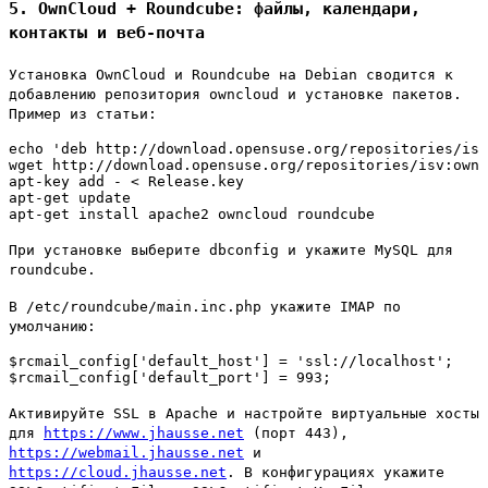
5. OwnCloud + Roundcube: файлы, календари,
контакты и веб-почта
Установка OwnCloud и Roundcube на Debian сводится к
добавлению репозитория owncloud и установке пакетов.
Пример из статьи:
echo 'deb http://download.opensuse.org/repositories/isv
wget http://download.opensuse.org/repositories/isv:ownC
apt-key add - < Release.key 

apt-get update

apt-get install apache2 owncloud roundcube
При установке выберите dbconfig и укажите MySQL для
roundcube.
В /etc/roundcube/main.inc.php укажите IMAP по
умолчанию:
$rcmail_config['default_host'] = 'ssl://localhost';

$rcmail_config['default_port'] = 993;
Активируйте SSL в Apache и настройте виртуальные хосты
для
https://www.jhausse.net
(порт 443),
https://webmail.jhausse.net
и
https://cloud.jhausse.net
. В конфигурациях укажите