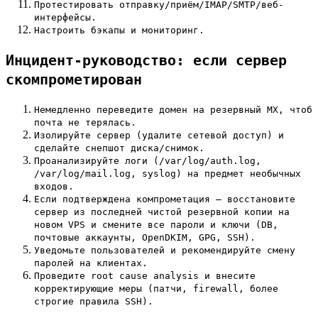
Протестировать отправку/приём/IMAP/SMTP/веб-
интерфейсы.
Настроить бэкапы и мониторинг.
Инцидент-руководство: если сервер
скомпрометирован
Немедленно переведите домен на резервный MX, чтоб
почта не терялась.
Изолируйте сервер (удалите сетевой доступ) и
сделайте снепшот диска/снимок.
Проанализируйте логи (/var/log/auth.log,
/var/log/mail.log, syslog) на предмет необычных
входов.
Если подтверждена компрометация — восстановите
сервер из последней чистой резервной копии на
новом VPS и смените все пароли и ключи (DB,
почтовые аккаунты, OpenDKIM, GPG, SSH).
Уведомьте пользователей и рекомендируйте смену
паролей на клиентах.
Проведите root cause analysis и внесите
корректирующие меры (патчи, firewall, более
строгие правила SSH).