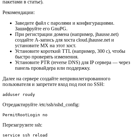
пакетами в статье).
Рекомендации:
Заведите файл с паролями и конфигурациями.
Зашифруйте его GnuPG.
При регистрации домена (например, jhausse.net)
создайте A-запись для хоста cloud.jhausse.net и
установите MX на этот хост.
Установите короткий TTL (например, 300 с), чтобы
быстро проверять изменения.
Установите PTR (reverse DNS) для IP сервера — через
панель провайдера или поддержку.
Далее на сервере создайте непривилегированного
пользователя и запретите вход под root по SSH:
adduser roudy
Отредактируйте /etc/ssh/sshd_config:
PermitRootLogin no
Перезагрузите ssh:
service ssh reload