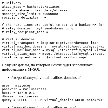
# Delivery

alias_maps = hash:/etc/aliases

alias_database = hash:/etc/aliases

message_size_limit = 50000000

recipient_delimiter = +

# The next lines are useful to set up a backup MX for m
# relay_domains = myfriendsdomain.org

# relay_recipient_maps =

# Virtual domains

virtual_transport = lmtp:unix:private/dovecot-lmtp

virtual_mailbox_domains = mysql:/etc/postfix/mysql-virt
virtual_mailbox_maps = mysql:/etc/postfix/mysql-virtual
virtual_alias_maps = mysql:/etc/postfix/mysql-virtual-a
local_recipient_maps = $virtual_mailbox_maps
Создайте файлы, по которым Postfix будет запрашивать
информацию в MySQL:
/etc/postfix/mysql-virtual-mailbox-domains.cf
user = mailuser

password = mailuserpass

hosts = 127.0.0.1

dbname = mailserver

query = SELECT 1 FROM virtual_domains WHERE name='%s'
/etc/postfix/mysql-virtual-mailbox-maps.cf