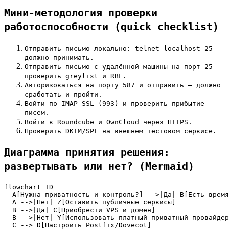
Мини-методология проверки
работоспособности (quick checklist)
Отправить письмо локально: telnet localhost 25 —
должно принимать.
Отправить письмо с удалённой машины на порт 25 —
проверить greylist и RBL.
Авторизоваться на порту 587 и отправить — должно
сработать и пройти.
Войти по IMAP SSL (993) и проверить прибытие
писем.
Войти в Roundcube и OwnCloud через HTTPS.
Проверить DKIM/SPF на внешнем тестовом сервисе.
Диаграмма принятия решения:
развертывать или нет? (Mermaid)
flowchart TD

  A[Нужна приватность и контроль?] -->|Да| B[Есть время
  A -->|Нет| Z[Оставить публичные сервисы]

  B -->|Да| C[Приобрести VPS и домен]

  B -->|Нет| Y[Использовать платный приватный провайдер
  C --> D[Настроить Postfix/Dovecot]
