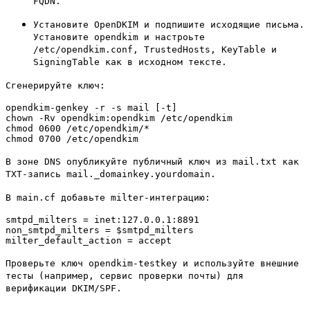
FQDN.
Установите OpenDKIM и подпишите исходящие письма.
Установите opendkim и настроьте
/etc/opendkim.conf, TrustedHosts, KeyTable и
SigningTable как в исходном тексте.
Сгенерируйте ключ:
opendkim-genkey -r -s mail [-t]

chown -Rv opendkim:opendkim /etc/opendkim

chmod 0600 /etc/opendkim/*

chmod 0700 /etc/opendkim
В зоне DNS опубликуйте публичный ключ из mail.txt как
TXT-запись mail._domainkey.yourdomain.
В main.cf добавьте milter-интеграцию:
smtpd_milters = inet:127.0.0.1:8891

non_smtpd_milters = $smtpd_milters

milter_default_action = accept
Проверьте ключ opendkim-testkey и используйте внешние
тесты (например, сервис проверки почты) для
верификации DKIM/SPF.