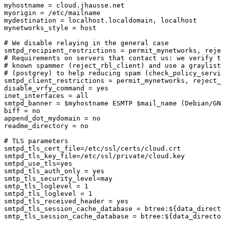
myhostname = cloud.jhausse.net

myorigin = /etc/mailname

mydestination = localhost.localdomain, localhost

mynetworks_style = host

# We disable relaying in the general case

smtpd_recipient_restrictions = permit_mynetworks, rejec
# Requirements on servers that contact us: we verify th
# known spammer (reject_rbl_client) and use a graylist 
# (postgrey) to help reducing spam (check_policy_servic
smtpd_client_restrictions = permit_mynetworks, reject_r
disable_vrfy_command = yes

inet_interfaces = all

smtpd_banner = $myhostname ESMTP $mail_name (Debian/GNU
biff = no

append_dot_mydomain = no

readme_directory = no

# TLS parameters

smtpd_tls_cert_file=/etc/ssl/certs/cloud.crt

smtpd_tls_key_file=/etc/ssl/private/cloud.key

smtpd_use_tls=yes

smtpd_tls_auth_only = yes

smtp_tls_security_level=may

smtp_tls_loglevel = 1

smtpd_tls_loglevel = 1

smtpd_tls_received_header = yes

smtpd_tls_session_cache_database = btree:${data_directo
smtp_tls_session_cache_database = btree:${data_director