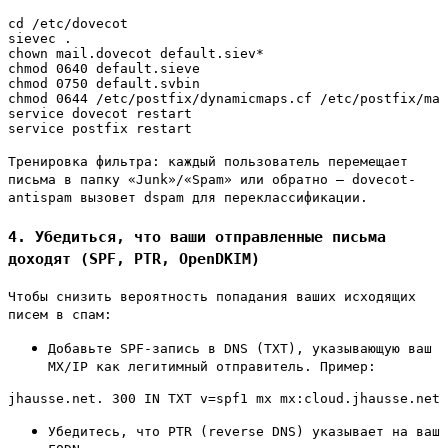
cd /etc/dovecot

sievec .

chown mail.dovecot default.siev*

chmod 0640 default.sieve

chmod 0750 default.svbin

chmod 0644 /etc/postfix/dynamicmaps.cf /etc/postfix/mai
service dovecot restart

service postfix restart
Тренировка фильтра: каждый пользователь перемещает
письма в папку «Junk»/«Spam» или обратно — dovecot-
antispam вызовет dspam для переклассификации.
4. Убедиться, что ваши отправленные письма
доходят (SPF, PTR, OpenDKIM)
Чтобы снизить вероятность попадания ваших исходящих
писем в спам:
Добавьте SPF-запись в DNS (TXT), указывающую ваш
MX/IP как легитимный отправитель. Пример:
jhausse.net. 300 IN TXT v=spf1 mx mx:cloud.jhausse.net 
Убедитесь, что PTR (reverse DNS) указывает на ваш