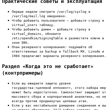
Практические советы и эксплуатация
Первые недели смотрите /var/log/syslog и
/var/log/mail.log ежедневно.
Чтобы добавить пользователя — добавьте строку в
virtual_users таблицу.
Чтобы добавить домен — добавьте строку в
virtual_domains, обновите
/etc/opendkim/SigningTable и разместите ключи в
зоне DNS.
План резервного копирования: подумайте об
ответственных за backup и fallback MX. Linode и
1984 предлагают варианты резервного копирования.
Раздел «Когда это не сработает»
(контрпримеры)
Если вы ожидаете защиты уровня
государства-«целевой оппонент», этого набора мер
может быть недостаточно. Самохостинг защищает от
массового сбора и корпоративной аналитики, но не
всегда против продвинутых целевых атак.
Если у вас нестабильное домашнее соединение и вы
не можете обеспечить 24/7 работу сервера, вы