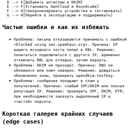
  D --> E[Добавить антиспам и DKIM]

  E --> F[Установить OwnCloud и Roundcube]

  F --> G[Синхронизировать устройства и тестировать]

  G --> H[Перейти в эксплуатацию и поддерживать]
Частые ошибки и как их избежать
Проблема: письма отказываются принимать с ошибкой
«blocked using zen.spamhaus.org». Причина: IP
вашего исходного хоста попал в RBL. Решение:
попытаться подключиться с другого IP, временно
отключить RBL для отладки, затем вернуть.
Проблема: DKIM не проходит. Причина: DNS не
обновился или ключ неверен. Решение: дождаться
обновления зоны, проверить opendkim-testkey.
Проблема: сообщения попадают в спам у
получателей. Причина: слабый SPF/DKIM или плохая
репутация IP. Решение: проверить SPF, DKIM, PTR;
при необходимости заказать выделенный IP в
«чистой» подсети.
Короткая галерея крайних случаев
(edge cases)