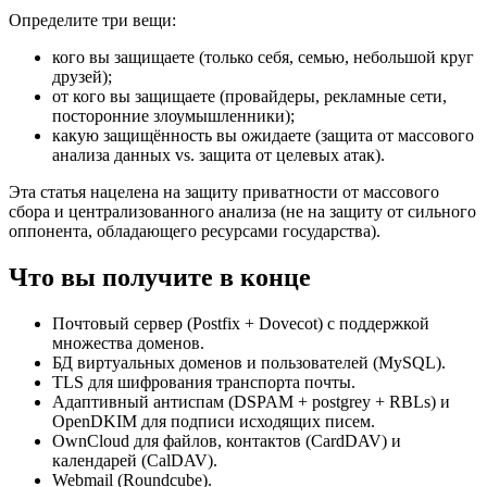
Определите три вещи:
кого вы защищаете (только себя, семью, небольшой круг
друзей);
от кого вы защищаете (провайдеры, рекламные сети,
посторонние злоумышленники);
какую защищённость вы ожидаете (защита от массового
анализа данных vs. защита от целевых атак).
Эта статья нацелена на защиту приватности от массового
сбора и централизованного анализа (не на защиту от сильного
оппонента, обладающего ресурсами государства).
Что вы получите в конце
Почтовый сервер (Postfix + Dovecot) с поддержкой
множества доменов.
БД виртуальных доменов и пользователей (MySQL).
TLS для шифрования транспорта почты.
Адаптивный антиспам (DSPAM + postgrey + RBLs) и
OpenDKIM для подписи исходящих писем.
OwnCloud для файлов, контактов (CardDAV) и
календарей (CalDAV).
Webmail (Roundcube).