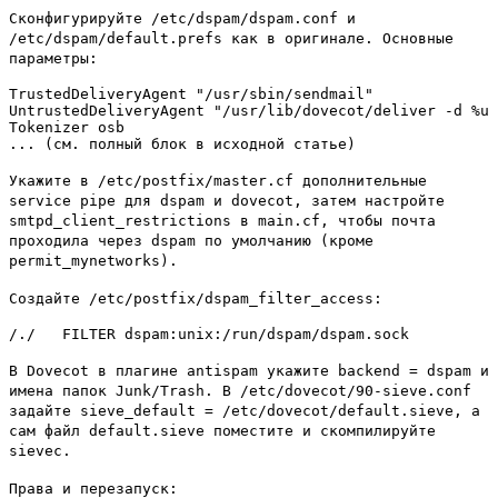
Сконфигурируйте /etc/dspam/dspam.conf и
/etc/dspam/default.prefs как в оригинале. Основные
параметры:
TrustedDeliveryAgent "/usr/sbin/sendmail"

UntrustedDeliveryAgent "/usr/lib/dovecot/deliver -d %u"

Tokenizer osb

... (см. полный блок в исходной статье)
Укажите в /etc/postfix/master.cf дополнительные
service pipe для dspam и dovecot, затем настройте
smtpd_client_restrictions в main.cf, чтобы почта
проходила через dspam по умолчанию (кроме
permit_mynetworks).
Создайте /etc/postfix/dspam_filter_access:
/./   FILTER dspam:unix:/run/dspam/dspam.sock
В Dovecot в плагине antispam укажите backend = dspam и
имена папок Junk/Trash. В /etc/dovecot/90-sieve.conf
задайте sieve_default = /etc/dovecot/default.sieve, а
сам файл default.sieve поместите и скомпилируйте
sievec.
Права и перезапуск: