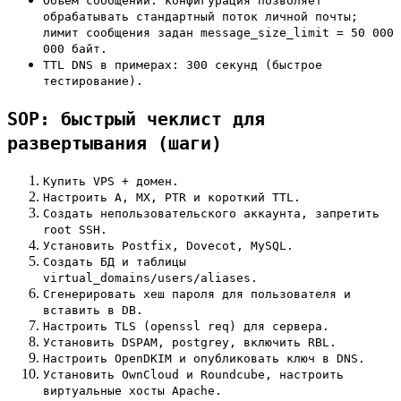
Объём сообщений: конфигурация позволяет
обрабатывать стандартный поток личной почты;
лимит сообщения задан message_size_limit = 50 000
000 байт.
TTL DNS в примерах: 300 секунд (быстрое
тестирование).
SOP: быстрый чеклист для
развертывания (шаги)
Купить VPS + домен.
Настроить A, MX, PTR и короткий TTL.
Создать непользовательского аккаунта, запретить
root SSH.
Установить Postfix, Dovecot, MySQL.
Создать БД и таблицы
virtual_domains/users/aliases.
Сгенерировать хеш пароля для пользователя и
вставить в DB.
Настроить TLS (openssl req) для сервера.
Установить DSPAM, postgrey, включить RBL.
Настроить OpenDKIM и опубликовать ключ в DNS.
Установить OwnCloud и Roundcube, настроить
виртуальные хосты Apache.