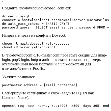
}
Создайте /etc/dovecot/dovecot-sql.conf.ext:
driver = mysql

connect = host=localhost dbname=mailserver user=mailuse
default_pass_scheme = SHA512-CRYPT

password_query = SELECT email as user, password FROM vi
Исправьте права на конфиги Dovecot:
chown -R mail:dovecot /etc/dovecot

chmod -R o-rwx /etc/dovecot
В /etc/dovecot/conf.d/10-master.conf проверьте секции для imap-
login, pop3-login, lmtp и auth — в статье показаны примеры с
отключёнными не-ssl портами и с unix-сокетами для
взаимодействия с Postfix.
Укажите postmaster:
postmaster_address = [email protected]
Сгенерируйте сертификат и ключ (введите FQDN как
Common Name):
openssl req -new -newkey rsa:4096 -x509 -days 365 -node