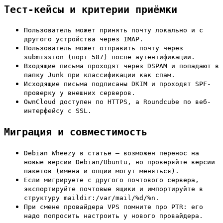
Тест-кейсы и критерии приёмки
Пользователь может принять почту локально и с
другого устройства через IMAP.
Пользователь может отправить почту через
submission (порт 587) после аутентификации.
Входящие письма проходят через DSPAM и попадают в
папку Junk при классификации как спам.
Исходящие письма подписаны DKIM и проходят SPF-
проверку у внешних серверов.
OwnCloud доступен по HTTPS, а Roundcube по веб-
интерфейсу с SSL.
Миграция и совместимость
Debian Wheezy в статье — возможен перенос на
новые версии Debian/Ubuntu, но проверяйте версии
пакетов (имена и опции могут меняться).
Если мигрируете с другого почтового сервера,
экспортируйте почтовые ящики и импортируйте в
структуру maildir:/var/mail/%d/%n.
При смене провайдера VPS помните про PTR: его
надо попросить настроить у нового провайдера.