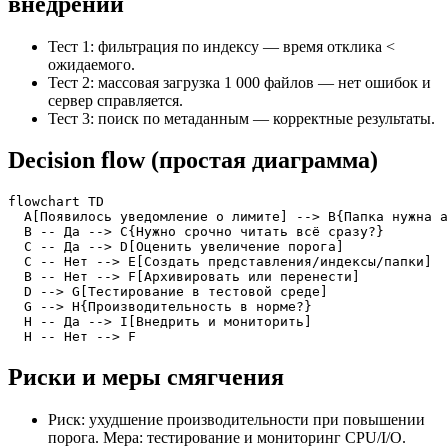
внедрении
Тест 1: фильтрация по индексу — время отклика <
ожидаемого.
Тест 2: массовая загрузка 1 000 файлов — нет ошибок и
сервер справляется.
Тест 3: поиск по метаданным — корректные результаты.
Decision flow (простая диаграмма)
flowchart TD

  A[Появилось уведомление о лимите] --> B{Папка нужна а
  B -- Да --> C{Нужно срочно читать всё сразу?}

  C -- Да --> D[Оценить увеличение порога]

  C -- Нет --> E[Создать представления/индексы/папки]

  B -- Нет --> F[Архивировать или перенести]

  D --> G[Тестирование в тестовой среде]

  G --> H{Производительность в норме?}

  H -- Да --> I[Внедрить и мониторить]

  H -- Нет --> F
Риски и меры смягчения
Риск: ухудшение производительности при повышении
порога. Мера: тестирование и мониторинг CPU/I/O.