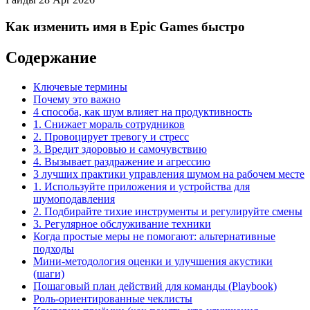
Как изменить имя в Epic Games быстро
Содержание
Ключевые термины
Почему это важно
4 способа, как шум влияет на продуктивность
1. Снижает мораль сотрудников
2. Провоцирует тревогу и стресс
3. Вредит здоровью и самочувствию
4. Вызывает раздражение и агрессию
3 лучших практики управления шумом на рабочем месте
1. Используйте приложения и устройства для
шумоподавления
2. Подбирайте тихие инструменты и регулируйте смены
3. Регулярное обслуживание техники
Когда простые меры не помогают: альтернативные
подходы
Мини‑методология оценки и улучшения акустики
(шаги)
Пошаговый план действий для команды (Playbook)
Роль‑ориентированные чеклисты