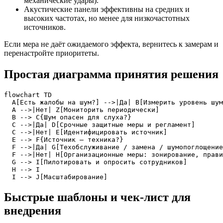
механические удары).
Акустические панели эффективны на средних и
высоких частотах, но менее для низкочастотных
источников.
Если мера не даёт ожидаемого эффекта, вернитесь к замерам и
перенастройте приоритеты.
Простая диаграмма принятия решения
flowchart TD

  A[Есть жалобы на шум?] -->|Да| B[Измерить уровень шум
  A -->|Нет| Z[Мониторить периодически]

  B --> C{Шум опасен для слуха?}

  C -->|Да| D[Срочные защитные меры и регламент]

  C -->|Нет| E[Идентифицировать источник]

  E --> F{Источник — техника?}

  F -->|Да| G[Техобслуживание / замена / шумопоглощение
  F -->|Нет| H[Организационные меры: зонирование, прави
  G --> I[Пилотировать и опросить сотрудников]

  H --> I

  I --> J[Масштабирование]
Быстрые шаблоны и чек‑лист для
внедрения