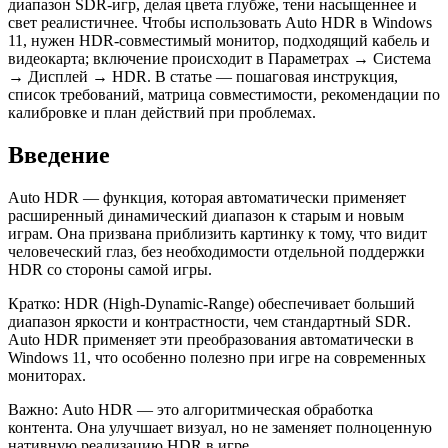
диапазон SDR-игр, делая цвета глубже, тени насыщеннее и
свет реалистичнее. Чтобы использовать Auto HDR в Windows
11, нужен HDR‑совместимый монитор, подходящий кабель и
видеокарта; включение происходит в Параметрах → Система
→ Дисплей → HDR. В статье — пошаговая инструкция,
список требований, матрица совместимости, рекомендации по
калибровке и план действий при проблемах.
Введение
Auto HDR — функция, которая автоматически применяет
расширенный динамический диапазон к старым и новым
играм. Она призвана приблизить картинку к тому, что видит
человеческий глаз, без необходимости отдельной поддержки
HDR со стороны самой игры.
Кратко: HDR (High‑Dynamic‑Range) обеспечивает больший
диапазон яркости и контрастности, чем стандартный SDR.
Auto HDR применяет эти преобразования автоматически в
Windows 11, что особенно полезно при игре на современных
мониторах.
Важно: Auto HDR — это алгоритмическая обработка
контента. Она улучшает визуал, но не заменяет полноценную
нативную реализацию HDR в игре.