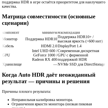
поддержка HDR в игре остаётся приоритетом для наилучшего
качества.
Матрица совместимости (основные
сценарии)
КОМПОНЕНТ
МИНИМУМ
РЕКОМЕНДАЦИЯ
Поддержка HDR10+ /
Монитор
Поддержка HDR10
высокая яркость (>600 нит)
Кабель
HDMI 2.0
DisplayPort 1.4
Intel UHD 600 /
Современная дискретная
GPU
GeForce 1000 /
GPU с фирменной
Radeon RX 400
поддержкой HDR
Хранилище
—
NVMe SSD для DirectStorage
Когда Auto HDR даёт неожиданный
результат — причины и решения
Причины плохого результата:
Неправильная калибровка монитора.
Ограничения яркости монитора (низкая пиковая