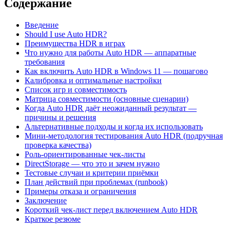
Содержание
Введение
Should I use Auto HDR?
Преимущества HDR в играх
Что нужно для работы Auto HDR — аппаратные
требования
Как включить Auto HDR в Windows 11 — пошагово
Калибровка и оптимальные настройки
Список игр и совместимость
Матрица совместимости (основные сценарии)
Когда Auto HDR даёт неожиданный результат —
причины и решения
Альтернативные подходы и когда их использовать
Мини‑методология тестирования Auto HDR (подручная
проверка качества)
Роль‑ориентированные чек‑листы
DirectStorage — что это и зачем нужно
Тестовые случаи и критерии приёмки
План действий при проблемах (runbook)
Примеры отказа и ограничения
Заключение
Короткий чек‑лист перед включением Auto HDR
Краткое резюме