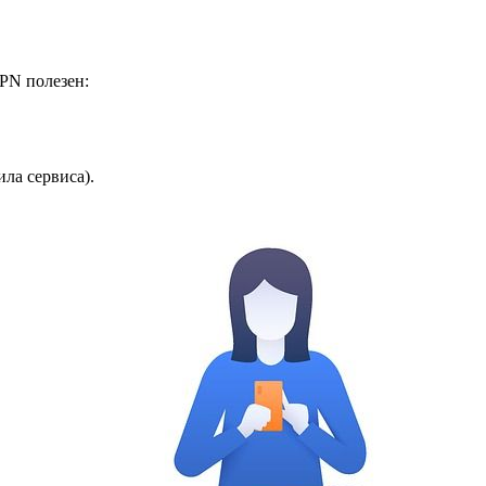
PN полезен:
ла сервиса).