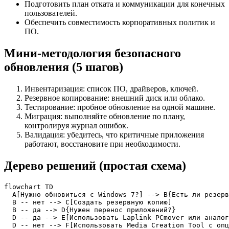
Подготовить план отката и коммуникации для конечных
пользователей.
Обеспечить совместимость корпоративных политик и
ПО.
Мини‑методология безопасного
обновления (5 шагов)
Инвентаризация: список ПО, драйверов, ключей.
Резервное копирование: внешний диск или облако.
Тестирование: пробное обновление на одной машине.
Миграция: выполняйте обновление по плану,
контролируя журнал ошибок.
Валидация: убедитесь, что критичные приложения
работают, восстановите при необходимости.
Дерево решений (простая схема)
flowchart TD

  A[Нужно обновиться с Windows 7?] --> B{Есть ли резерв
  B -- нет --> C[Создать резервную копию]

  B -- да --> D{Нужен перенос приложений?}

  D -- да --> E[Использовать Laplink PCmover или аналог
  D -- нет --> F[Использовать Media Creation Tool с опц