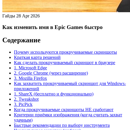
Гайды
28 Apr 2026
Как изменить имя в Epic Games быстро
Содержание
Почему используются прокручиваемые скриншоты
Краткая карта решений
Как сделать прокручиваемый скриншот в браузере
1. Microsoft Edge
2. Google Chrome (через расширение)
3. Mozilla Firefox
Как захватить прокручиваемый скриншот для Windows-
приложений
1. ShareX (бесплатно и функционально)
2. Tweakshot
3. PicPick
Когда прокручиваемые скриншоты НЕ сработают
Критерии приёмки изображения (когда считать захват
удачным)
Быстрые рекомендации по выбору инструмента