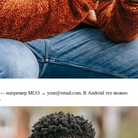
азы — например MUO → your@email.com. В Android это можно
.