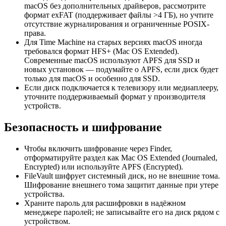
macOS без дополнительных драйверов, рассмотрите
формат exFAT (поддерживает файлы >4 ГБ), но учтите
отсутствие журналирования и ограниченные POSIX-
права.
Для Time Machine на старых версиях macOS иногда
требовался формат HFS+ (Mac OS Extended).
Современные macOS используют APFS для SSD и
новых установок — подумайте о APFS, если диск будет
только для macOS и особенно для SSD.
Если диск подключается к телевизору или медиаплееру,
уточните поддерживаемый формат у производителя
устройств.
Безопасность и шифрование
Чтобы включить шифрование через Finder,
отформатируйте раздел как Mac OS Extended (Journaled,
Encrypted) или используйте APFS (Encrypted).
FileVault шифрует системный диск, но не внешние тома.
Шифрование внешнего тома защитит данные при утере
устройства.
Храните пароль для расшифровки в надёжном
менеджере паролей; не записывайте его на диск рядом с
устройством.