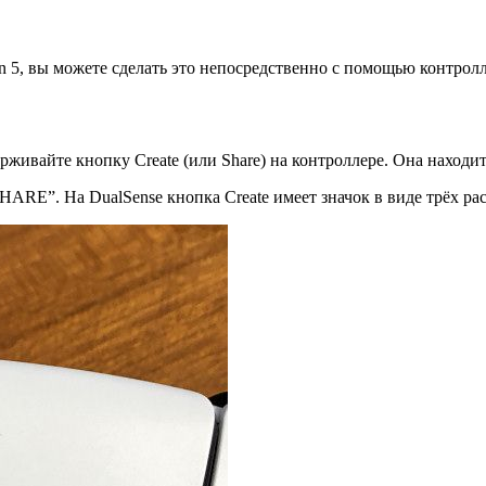
ion 5, вы можете сделать это непосредственно с помощью контр
живайте кнопку Create (или Share) на контроллере. Она находит
SHARE”. На DualSense кнопка Create имеет значок в виде трёх р