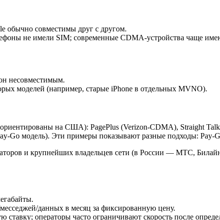
e обычно совместимы друг с другом.
ефоны не имели SIM; современные CDMA‑устройства чаще имеют
он несовместимым.
ых моделей (например, старые iPhone в отдельных MVNO).
ориентированы на США): PagePlus (Verizon‑CDMA), Straight Ta
я Pay‑Go модель). Эти примеры показывают разные подходы: Pay‑
ераторов и крупнейших владельцев сети (в России — МТС, Била
мегабайты.
/месседжей/данных в месяц за фиксированную цену.
ставку; операторы часто ограничивают скорость после определён