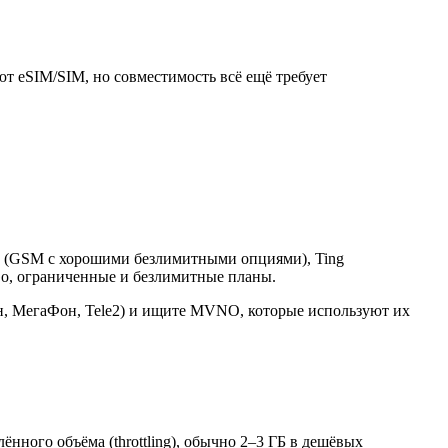
 eSIM/SIM, но совместимость всё ещё требует
lk (GSM с хорошими безлимитными опциями), Ting
Go, ограниченные и безлимитные планы.
йн, МегаФон, Tele2) и ищите MVNO, которые используют их
ного объёма (throttling), обычно 2–3 ГБ в дешёвых