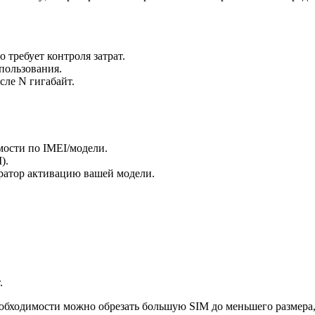
 требует контроля затрат.
пользования.
ле N гигабайт.
ости по IMEI/модели.
).
ратор активацию вашей модели.
.
бходимости можно обрезать большую SIM до меньшего размера, 