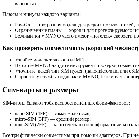
вариантах.
Плюсы и минусы каждого варианта:
Pay‑Go — прозрачная модель для редких пользователей, но
Ограниченные планы — хороши для прогнозируемого ис
Безлимитки у MVNO часто имеют «потолок» скорости пос
Как проверить совместимость (короткий чеклист)
Узнайте модель телефона и IMEI.
На сайте MVNO найдите инструмент проверки совместим
Уточните, какой тип SIM нужен (nano/micro/mini или eSIM
Спросите у службы поддержки MVNO, блокирует ли опе
Сим‑карты и размеры
SIM‑карты бывают трёх распространённых форм-факторов:
nano‑SIM (4FF) — самая маленькая;
micro‑SIM (3FF) — средний размер;
mini‑SIM (2FF) — классический полноформатный контакт
Все три физически совместимы при помощи адаптеров. При нео