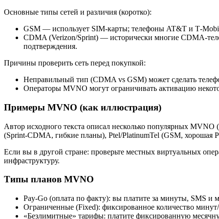
Основные типы сетей и различия (коротко):
GSM — использует SIM-карты; телефоны AT&T и T‑Mobil
CDMA (Verizon/Sprint) — исторически многие CDMA‑тел
подтверждения.
Причины проверить сеть перед покупкой:
Неправильный тип (CDMA vs GSM) может сделать телеф
Операторы MVNO могут ограничивать активацию некотор
Примеры MVNO (как иллюстрация)
Автор исходного текста описал несколько популярных MVNO (
(Sprint‑CDMA, гибкие планы), Ptel/PlatinumTel (GSM, хороша
Если вы в другой стране: проверьте местных виртуальных оп
инфраструктуру.
Типы планов MVNO
Pay‑Go (оплата по факту): вы платите за минуты, SMS и 
Ограниченные (Fixed): фиксированное количество минут
«Безлимитные» тарифы: платите фиксированную месячную 