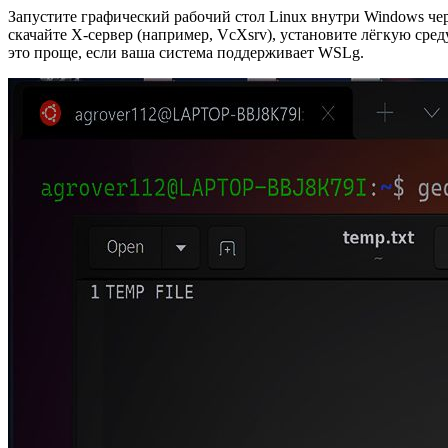
Запустите графический рабочий стол Linux внутри Windows че
скачайте X‑сервер (например, VcXsrv), установите лёгкую с
это проще, если ваша система поддерживает WSLg.