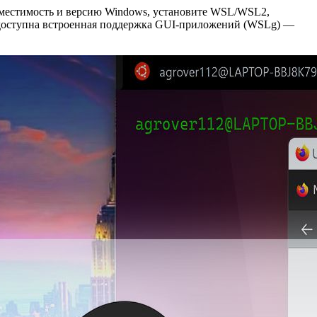
овместимость и версию Windows, установите WSL/WSL2,
1 доступна встроенная поддержка GUI‑приложений (WSLg) —