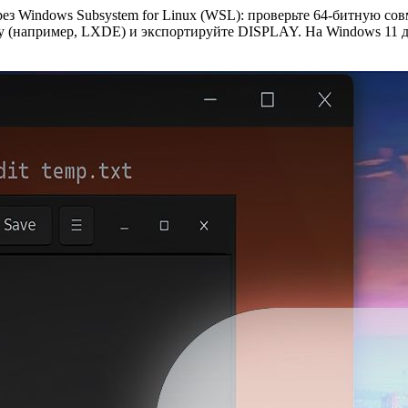
рез Windows Subsystem for Linux (WSL): проверьте 64‑битную с
реду (например, LXDE) и экспортируйте DISPLAY. На Windows 1