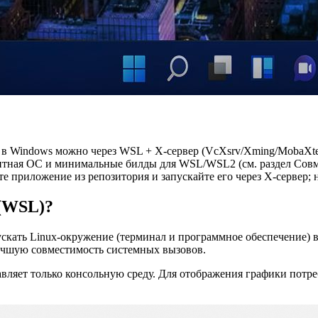
 в Windows можно через WSL + X‑сервер (VcXsrv/Xming/MobaXte
‑битная ОС и минимальные билды для WSL/WSL2 (см. раздел Совм
е приложение из репозитория и запускайте его через X‑сервер;
 (WSL)?
кать Linux‑окружение (терминал и программное обеспечение) в
лучшую совместимость системных вызовов.
ляет только консольную среду. Для отображения графики потре