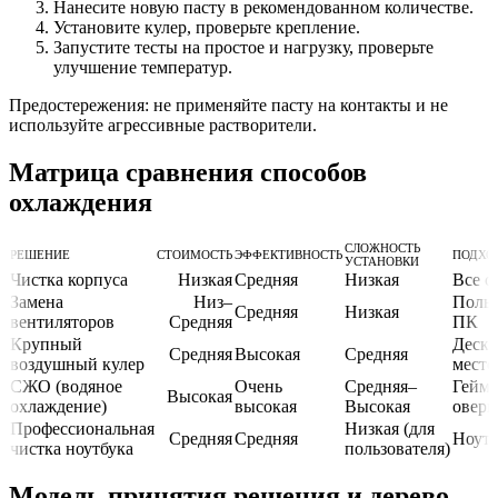
Нанесите новую пасту в рекомендованном количестве.
Установите кулер, проверьте крепление.
Запустите тесты на простое и нагрузку, проверьте
улучшение температур.
Предостережения: не применяйте пасту на контакты и не
используйте агрессивные растворители.
Матрица сравнения способов
охлаждения
СЛОЖНОСТЬ
РЕШЕНИЕ
СТОИМОСТЬ
ЭФФЕКТИВНОСТЬ
ПОДХО
УСТАНОВКИ
Чистка корпуса
Низкая
Средняя
Низкая
Все с
Замена
Низ–
Польз
Средняя
Низкая
вентиляторов
Средняя
ПК
Крупный
Дескт
Средняя
Высокая
Средняя
воздушный кулер
место
СЖО (водяное
Очень
Средняя–
Гейме
Высокая
охлаждение)
высокая
Высокая
оверк
Профессиональная
Низкая (для
Средняя
Средняя
Ноут
чистка ноутбука
пользователя)
Модель принятия решения и дерево