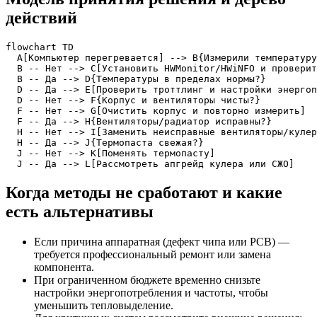
действий
flowchart TD

  A[Компьютер перегревается] --> B{Измерили температуру
  B -- Нет --> C[Установить HWMonitor/HWiNFO и проверит
  B -- Да --> D{Температуры в пределах нормы?}

  D -- Да --> E[Проверить троттлинг и настройки энергоп
  D -- Нет --> F{Корпус и вентиляторы чисты?}

  F -- Нет --> G[Очистить корпус и повторно измерить]

  F -- Да --> H{Вентиляторы/радиатор исправны?}

  H -- Нет --> I[Заменить неисправные вентиляторы/кулер
  H -- Да --> J{Термопаста свежая?}

  J -- Нет --> K[Поменять термопасту]

  J -- Да --> L[Рассмотреть апгрейд кулера или СЖО]
Когда методы не сработают и какие
есть альтернативы
Если причина аппаратная (дефект чипа или PCB) —
требуется профессиональный ремонт или замена
компонента.
При ограниченном бюджете временно снизьте
настройки энергопотребления и частоты, чтобы
уменьшить тепловыделение.