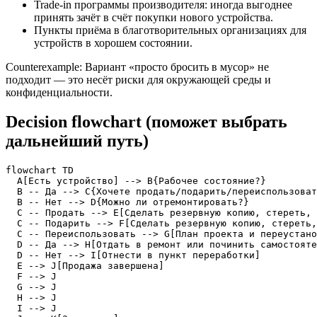
Trade‑in программы производителя: иногда выгоднее
принять зачёт в счёт покупки нового устройства.
Пункты приёма в благотворительных организациях для
устройств в хорошем состоянии.
Counterexample: Вариант «просто бросить в мусор» не
подходит — это несёт риски для окружающей среды и
конфиденциальности.
Decision flowchart (поможет выбрать
дальнейший путь)
flowchart TD

  A[Есть устройство] --> B{Рабочее состояние?}

  B -- Да --> C{Хочете продать/подарить/переиспользоват
  B -- Нет --> D{Можно ли отремонтировать?}

  C -- Продать --> E[Сделать резервную копию, стереть, 
  C -- Подарить --> F[Сделать резервную копию, стереть,
  C -- Переиспользовать --> G[План проекта и переустано
  D -- Да --> H[Отдать в ремонт или починить самостояте
  D -- Нет --> I[Отнести в пункт переработки]

  E --> J[Продажа завершена]

  F --> J

  G --> J

  H --> J

  I --> J
