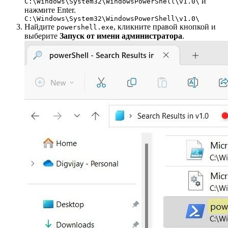
и
C:\Windows\System32\WindowsPowerShell\v1.0\
нажмите Enter.
C:\Windows\System32\WindowsPowerShell\v1.0\
Найдите
, кликните правой кнопкой и
powershell.exe
выберите
Запуск от имени администратора
.