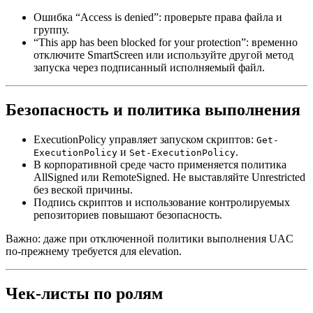
Ошибка “Access is denied”: проверьте права файла и
группу.
“This app has been blocked for your protection”: временно
отключите SmartScreen или используйте другой метод
запуска через подписанный исполняемый файл.
Безопасность и политика выполнения
ExecutionPolicy управляет запуском скриптов:
Get-
и
.
ExecutionPolicy
Set-ExecutionPolicy
В корпоративной среде часто применяется политика
AllSigned или RemoteSigned. Не выставляйте Unrestricted
без веской причины.
Подпись скриптов и использование контролируемых
репозиториев повышают безопасность.
Важно: даже при отключенной политики выполнения UAC
по‑прежнему требуется для elevation.
Чек-листы по ролям