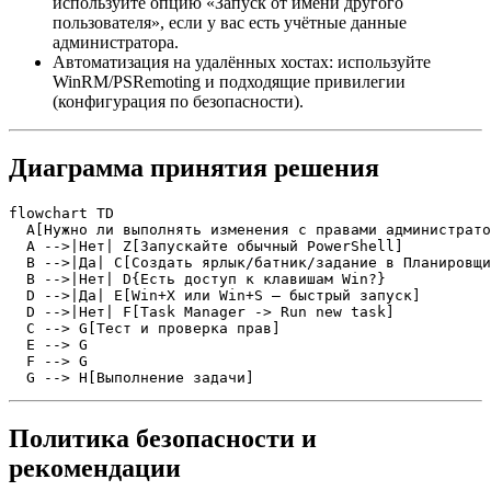
используйте опцию «Запуск от имени другого
пользователя», если у вас есть учётные данные
администратора.
Автоматизация на удалённых хостах: используйте
WinRM/PSRemoting и подходящие привилегии
(конфигурация по безопасности).
Диаграмма принятия решения
flowchart TD

  A[Нужно ли выполнять изменения с правами администрато
  A -->|Нет| Z[Запускайте обычный PowerShell]

  B -->|Да| C[Создать ярлык/батник/задание в Планировщи
  B -->|Нет| D{Есть доступ к клавишам Win?}

  D -->|Да| E[Win+X или Win+S — быстрый запуск]

  D -->|Нет| F[Task Manager -> Run new task]

  C --> G[Тест и проверка прав]

  E --> G

  F --> G

  G --> H[Выполнение задачи]
Политика безопасности и
рекомендации