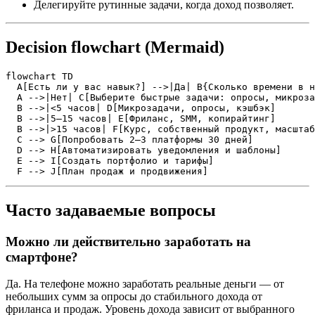
Делегируйте рутинные задачи, когда доход позволяет.
Decision flowchart (Mermaid)
flowchart TD

  A[Есть ли у вас навык?] -->|Да| B{Сколько времени в н
  A -->|Нет| C[Выберите быстрые задачи: опросы, микроза
  B -->|<5 часов| D[Микрозадачи, опросы, кэшбэк]

  B -->|5–15 часов| E[Фриланс, SMM, копирайтинг]

  B -->|>15 часов| F[Курс, собственный продукт, масштаб
  C --> G[Попробовать 2–3 платформы 30 дней]

  D --> H[Автоматизировать уведомления и шаблоны]

  E --> I[Создать портфолио и тарифы]

  F --> J[План продаж и продвижения]
Часто задаваемые вопросы
Можно ли действительно заработать на
смартфоне?
Да. На телефоне можно заработать реальные деньги — от
небольших сумм за опросы до стабильного дохода от
фриланса и продаж. Уровень дохода зависит от выбранного