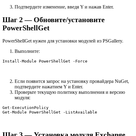
Подтвердите изменение, введя Y и нажав Enter.
Шаг 2 — Обновите/установите
PowerShellGet
PowerShellGet нужен для установки модулей из PSGallery.
Выполните:
Install-Module PowerShellGet -Force
Если появится запрос на установку провайдера NuGet,
подтвердите нажатием Y и Enter.
Проверьте текущую политику выполнения и версию
модуля:
Get-ExecutionPolicy

Get-Module PowerShellGet -ListAvailable
Шаг 3 — Установка модуля Exchange