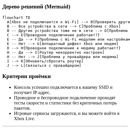
Дерево решений (Mermaid)
flowchart TD

  A[Xbox не подключается к Wi‑Fi] --> B{Проверить други
  B -- Все устройства в сети --> C[Проблема с Xbox]

  B -- Другие устройства тоже не в сети --> D[Проблема 
  C --> E{Проводное подключение работает?}

  E -- Да --> F[Проблема с Wi‑Fi модулем или настройкам
  E -- Нет --> G[Аппаратный дефект Xbox или модем]

  D --> H{Проводное подключение к модему работает?}

  H -- Да --> I[Роутер некорректно настроен]

  H -- Нет --> J[Проблема у провайдера или модема]

  I --> K[Обновить/сбросить роутер]

  J --> L[Связаться с провайдером]
Критерии приёмки
Консоль успешно подключается к вашему SSID и
получает IP‑адрес.
Проводное и беспроводное подключение проходят
тесты скорости и статистики без критичных потерь
пакетов.
Игровые сервисы загружаются, и вы можете войти в
Xbox Live.