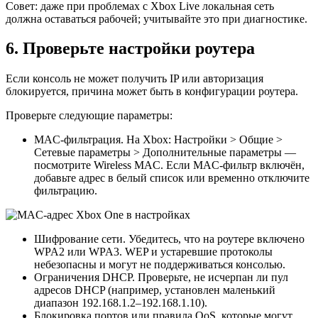
Совет: даже при проблемах с Xbox Live локальная сеть
должна оставаться рабочей; учитывайте это при диагностике.
6. Проверьте настройки роутера
Если консоль не может получить IP или авторизация
блокируется, причина может быть в конфигурации роутера.
Проверьте следующие параметры:
MAC‑фильтрация. На Xbox: Настройки > Общие >
Сетевые параметры > Дополнительные параметры —
посмотрите Wireless MAC. Если MAC‑фильтр включён,
добавьте адрес в белый список или временно отключите
фильтрацию.
Шифрование сети. Убедитесь, что на роутере включено
WPA2 или WPA3. WEP и устаревшие протоколы
небезопасны и могут не поддерживаться консолью.
Ограничения DHCP. Проверьте, не исчерпан ли пул
адресов DHCP (например, установлен маленький
диапазон 192.168.1.2–192.168.1.10).
Блокировка портов или правила QoS, которые могут