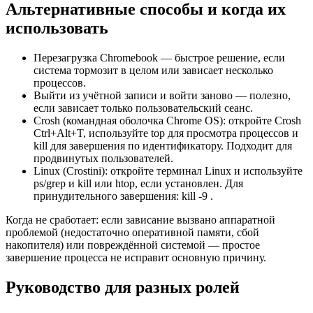
Альтернативные способы и когда их
использовать
Перезагрузка Chromebook — быстрое решение, если
система тормозит в целом или зависает несколько
процессов.
Выйти из учётной записи и войти заново — полезно,
если зависает только пользовательский сеанс.
Crosh (командная оболочка Chrome OS): откройте Crosh
Ctrl+Alt+T, используйте top для просмотра процессов и
kill
для завершения по идентификатору. Подходит для
продвинутых пользователей.
Linux (Crostini): откройте терминал Linux и используйте
ps/grep и kill или htop, если установлен. Для
принудительного завершения: kill -9
.
Когда не сработает: если зависание вызвано аппаратной
проблемой (недостаточно оперативной памяти, сбой
накопителя) или повреждённой системой — простое
завершение процесса не исправит основную причину.
Руководство для разных ролей