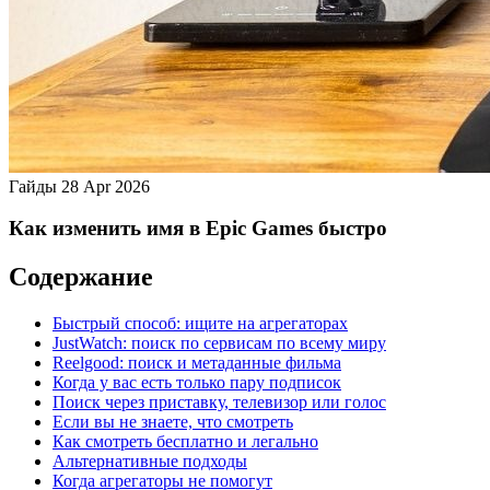
Гайды
28 Apr 2026
Как изменить имя в Epic Games быстро
Содержание
Быстрый способ: ищите на агрегаторах
JustWatch: поиск по сервисам по всему миру
Reelgood: поиск и метаданные фильма
Когда у вас есть только пару подписок
Поиск через приставку, телевизор или голос
Если вы не знаете, что смотреть
Как смотреть бесплатно и легально
Альтернативные подходы
Когда агрегаторы не помогут