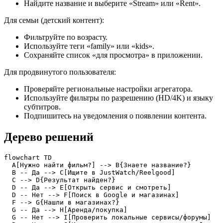
Найдите название и выберите «Stream» или «Rent».
Для семьи (детский контент):
Фильтруйте по возрасту.
Используйте теги «family» или «kids».
Сохраняйте список «для просмотра» в приложении.
Для продвинутого пользователя:
Проверяйте региональные настройки агрегатора.
Используйте фильтры по разрешению (HD/4K) и языку
субтитров.
Подпишитесь на уведомления о появлении контента.
Дерево решений
flowchart TD

  A[Нужно найти фильм?] --> B{Знаете название?}

  B -- Да --> C[Ищите в JustWatch/Reelgood]

  C --> D{Результат найден?}

  D -- Да --> E[Открыть сервис и смотреть]

  D -- Нет --> F[Поиск в Google и магазинах]

  F --> G{Нашли в магазинах?}

  G -- Да --> H[Аренда/покупка]

  G -- Нет --> I[Проверить локальные сервисы/форумы]
