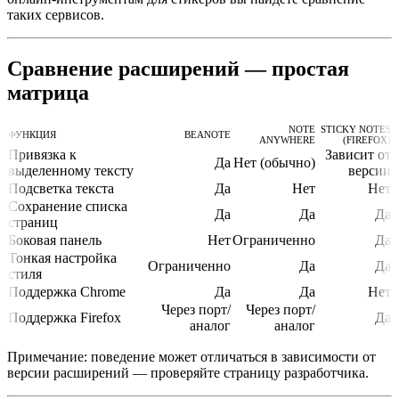
таких сервисов.
Сравнение расширений — простая
матрица
NOTE
STICKY NOTES
ФУНКЦИЯ
BEANOTE
ANYWHERE
(FIREFOX)
Привязка к
Зависит от
Да
Нет (обычно)
выделенному тексту
версии
Подсветка текста
Да
Нет
Нет
Сохранение списка
Да
Да
Да
страниц
Боковая панель
Нет
Ограниченно
Да
Тонкая настройка
Ограниченно
Да
Да
стиля
Поддержка Chrome
Да
Да
Нет
Через порт/
Через порт/
Поддержка Firefox
Да
аналог
аналог
Примечание: поведение может отличаться в зависимости от
версии расширений — проверяйте страницу разработчика.