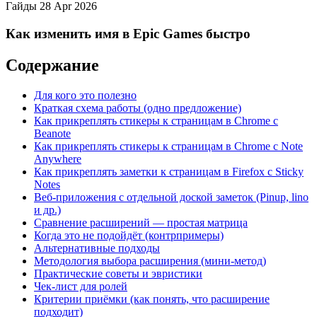
Гайды
28 Apr 2026
Как изменить имя в Epic Games быстро
Содержание
Для кого это полезно
Краткая схема работы (одно предложение)
Как прикреплять стикеры к страницам в Chrome с
Beanote
Как прикреплять стикеры к страницам в Chrome с Note
Anywhere
Как прикреплять заметки к страницам в Firefox с Sticky
Notes
Веб‑приложения с отдельной доской заметок (Pinup, lino
и др.)
Сравнение расширений — простая матрица
Когда это не подойдёт (контрпримеры)
Альтернативные подходы
Методология выбора расширения (мини‑метод)
Практические советы и эвристики
Чек‑лист для ролей
Критерии приёмки (как понять, что расширение
подходит)