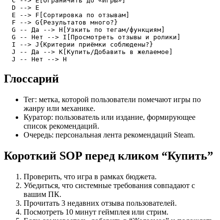
  C --> E[Ограничить до «Игры»]

  D --> E

  E --> F[Сортировка по отзывам]

  F --> G{Результатов много?}

  G -- Да --> H[Узкить по тегам/функциям]

  G -- Нет --> I[Просмотреть отзывы и ролики]

  I --> J{Критерии приёмки соблюдены?}

  J -- Да --> K[Купить/Добавить в желаемое]

  J -- Нет --> H
Глоссарий
Тег: метка, которой пользователи помечают игры по
жанру или механике.
Куратор: пользователь или издание, формирующее
список рекомендаций.
Очередь: персональная лента рекомендаций Steam.
Короткий SOP перед кликом “Купить”
Проверить, что игра в рамках бюджета.
Убедиться, что системные требования совпадают с
вашим ПК.
Прочитать 3 недавних отзыва пользователей.
Посмотреть 10 минут геймплея или стрим.