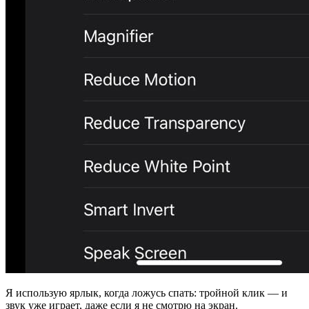
Я использую ярлык, когда ложусь спать: тройной клик — и
звук уже играет, даже если я не смотрю на экран.