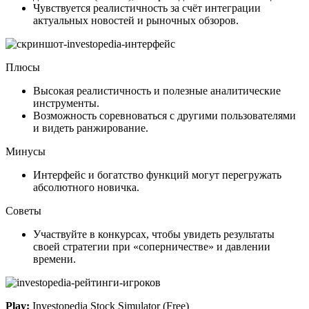
Чувствуется реалистичность за счёт интеграции
актуальных новостей и рыночных обзоров.
Плюсы
Высокая реалистичность и полезные аналитические
инструменты.
Возможность соревноваться с другими пользователями
и видеть ранжирование.
Минусы
Интерфейс и богатство функций могут перегружать
абсолютного новичка.
Советы
Участвуйте в конкурсах, чтобы увидеть результаты
своей стратегии при «соперничестве» и давлении
времени.
Play:
Investopedia Stock Simulator (Free)