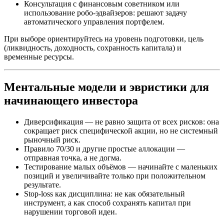
Консультация с финансовым советником или
использование робо‑эдвайзеров: решают задачу
автоматического управления портфелем.
При выборе ориентируйтесь на уровень подготовки, цель
(ликвидность, доходность, сохранность капитала) и
временные ресурсы.
Ментальные модели и эвристики для
начинающего инвестора
Диверсификация — не равно защита от всех рисков: она
сокращает риск специфической акции, но не системный
рыночный риск.
Правило 70/30 и другие простые аллокации —
отправная точка, а не догма.
Тестирование малых объёмов — начинайте с маленьких
позиций и увеличивайте только при положительном
результате.
Stop‑loss как дисциплина: не как обязательный
инструмент, а как способ сохранять капитал при
нарушении торговой идеи.