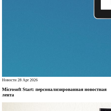
Новости
28 Apr 2026
Microsoft Start: персонализированная новостная
лента