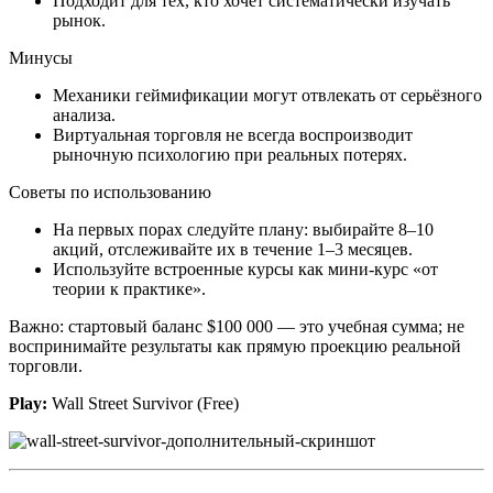
Подходит для тех, кто хочет систематически изучать
рынок.
Минусы
Механики геймификации могут отвлекать от серьёзного
анализа.
Виртуальная торговля не всегда воспроизводит
рыночную психологию при реальных потерях.
Советы по использованию
На первых порах следуйте плану: выбирайте 8–10
акций, отслеживайте их в течение 1–3 месяцев.
Используйте встроенные курсы как мини‑курс «от
теории к практике».
Важно: стартовый баланс $100 000 — это учебная сумма; не
воспринимайте результаты как прямую проекцию реальной
торговли.
Play:
Wall Street Survivor (Free)