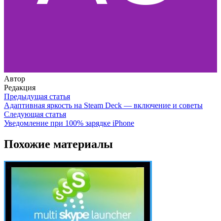
Автор
Редакция
Предыдущая статья
Адаптивная яркость на Steam Deck — включение и советы
Следующая статья
Уведомление при 100% зарядке iPhone
Похожие материалы