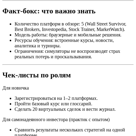
Факт‑бокс: что важно знать
Количество платформ в обзоре: 5 (Wall Street Survivor,
Best Brokers, Investopedia, Stock Trainer, MarketWatch).
Модель работы: браузерные и мобильные решения.
Ресурсы обучения: встроенные курсы, новости,
аналитика и турниры.
Ограничения: симуляторы не воспроизводят страх
реальных потерь и проскальзывания.
Чек‑листы по ролям
Для новичка
Зарегистрироваться на 1–2 платформах.
Пройти базовый курс или глоссарий.
Сделать 20 виртуальных сделок и вести журнал.
Для самонадеянного инвестора (практик с опытом)
Сравнить результаты нескольких стратегий на одной
платформе.