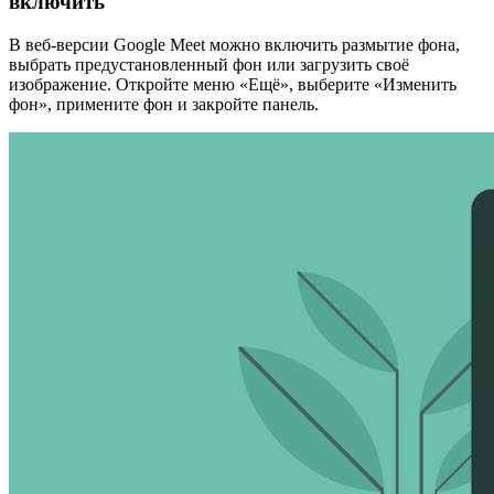
включить
В веб-версии Google Meet можно включить размытие фона,
выбрать предустановленный фон или загрузить своё
изображение. Откройте меню «Ещё», выберите «Изменить
фон», примените фон и закройте панель.