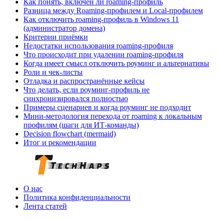
Как понять, включён ли roaming‑профиль
Разница между Roaming‑профилем и Local‑профилем
Как отключить roaming‑профиль в Windows 11
(администратор домена)
Критерии приёмки
Недостатки использования roaming‑профиля
Что происходит при удалении roaming‑профиля
Когда имеет смысл отключить роуминг и альтернативы
Роли и чек‑листы
Отладка и распространённые кейсы
Что делать, если роуминг‑профиль не
синхронизировался полностью
Примеры сценариев и когда роуминг не подходит
Мини‑методология перехода от roaming к локальным
профилям (шаги для ИТ‑команды)
Decision flowchart (mermaid)
Итог и рекомендации
О нас
Политика конфиденциальности
Лента статей