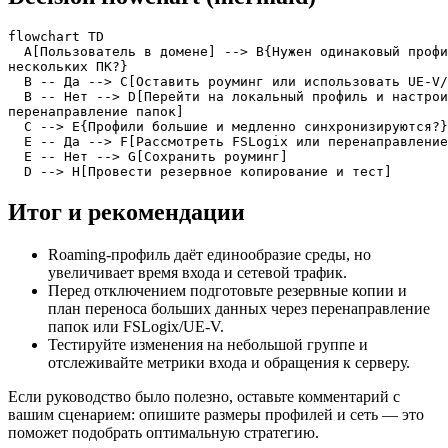
flowchart TD

  A[Пользователь в домене] --> B{Нужен одинаковый профи
нескольких ПК?}

  B -- Да --> C[Оставить роуминг или использовать UE-V/
  B -- Нет --> D[Перейти на локальный профиль и настрои
перенаправление папок]

  C --> E{Профили большие и медленно синхронизируются?}

  E -- Да --> F[Рассмотреть FSLogix или перенаправление
  E -- Нет --> G[Сохранить роуминг]

  D --> H[Провести резервное копирование и тест]
Итог и рекомендации
Roaming‑профиль даёт единообразие среды, но
увеличивает время входа и сетевой трафик.
Перед отключением подготовьте резервные копии и
план переноса больших данных через перенаправление
папок или FSLogix/UE‑V.
Тестируйте изменения на небольшой группе и
отслеживайте метрики входа и обращения к серверу.
Если руководство было полезно, оставьте комментарий с
вашим сценарием: опишите размеры профилей и сеть — это
поможет подобрать оптимальную стратегию.