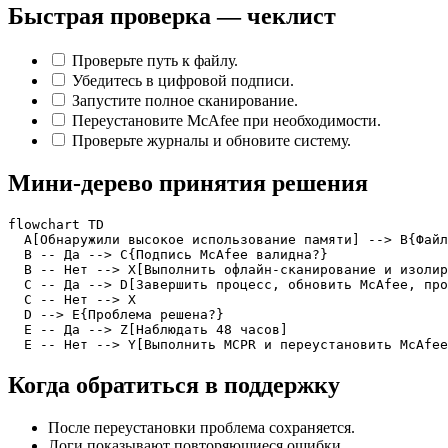
Быстрая проверка — чеклист
Проверьте путь к файлу.
Убедитесь в цифровой подписи.
Запустите полное сканирование.
Переустановите McAfee при необходимости.
Проверьте журналы и обновите систему.
Мини‑дерево принятия решения
flowchart TD

  A[Обнаружили высокое использование памяти] --> B{Файл
  B -- Да --> C{Подпись McAfee валидна?}

  B -- Нет --> X[Выполнить офлайн-сканирование и изолир
  C -- Да --> D[Завершить процесс, обновить McAfee, про
  C -- Нет --> X

  D --> E{Проблема решена?}

  E -- Да --> Z[Наблюдать 48 часов]

  E -- Нет --> Y[Выполнить MCPR и переустановить McAfee
Когда обратиться в поддержку
После переустановки проблема сохраняется.
Логи показывают повторяющиеся ошибки.