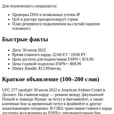
Для технического специалиста:
Проверка DNS и возможных утечек IP
QoS в роутере приоритизирует стрим
План резервного подключения на случай падения
основного
Быстрые факты
Дата: 30 июля 2022
Время главного карда: 22:00 ET / 19:00 PT
Цена доступа для подписчиков ESPN+: $74.99
Цена годовой подписки ESPN+: $69.99
Disney Bundle: $13.99/месяц
Краткое объявление (100–200 слов)
UFC 277 пройдёт 30 июля 2022 в American Airlines Center в
Далласе. На главном карде — реванш между Джулианной
Пеньей и Аманди Нуньес за титул в бантамвейте, а также
ключевые бои за временный титул в флайвейте и другие
захватывающие поединки. В США трансляция главного карда
доступна эксклюзивно на ESPN+; предварительные бои