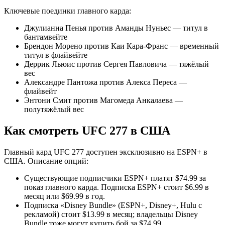
Ключевые поединки главного карда:
Джулианна Пенья против Аманды Нуньес — титул в
бантамвейте
Брендон Морено против Каи Кара‑Франс — временный
титул в флайвейте
Деррик Льюис против Сергея Павловича — тяжёлый
вес
Александре Пантожа против Алекса Переса —
флайвейт
Энтони Смит против Магомеда Анкалаева —
полутяжёлый вес
Как смотреть UFC 277 в США
Главный кард UFC 277 доступен эксклюзивно на ESPN+ в
США. Описание опций:
Существующие подписчики ESPN+ платят $74.99 за
показ главного карда. Подписка ESPN+ стоит $6.99 в
месяц или $69.99 в год.
Подписка «Disney Bundle» (ESPN+, Disney+, Hulu с
рекламой) стоит $13.99 в месяц; владельцы Disney
Bundle тоже могут купить бой за $74.99.