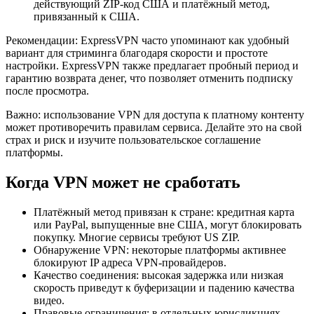
действующий ZIP‑код США и платёжный метод,
привязанный к США.
Рекомендации: ExpressVPN часто упоминают как удобный
вариант для стриминга благодаря скорости и простоте
настройки. ExpressVPN также предлагает пробный период и
гарантию возврата денег, что позволяет отменить подписку
после просмотра.
Важно: использование VPN для доступа к платному контенту
может противоречить правилам сервиса. Делайте это на свой
страх и риск и изучите пользовательское соглашение
платформы.
Когда VPN может не сработать
Платёжный метод привязан к стране: кредитная карта
или PayPal, выпущенные вне США, могут блокировать
покупку. Многие сервисы требуют US ZIP.
Обнаружение VPN: некоторые платформы активнее
блокируют IP адреса VPN-провайдеров.
Качество соединения: высокая задержка или низкая
скорость приведут к буферизации и падению качества
видео.
Правовые ограничения: в отдельных юрисдикциях