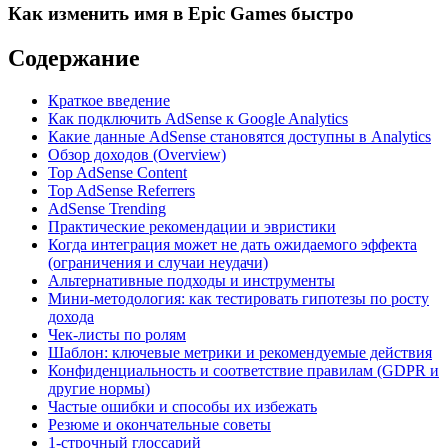
Как изменить имя в Epic Games быстро
Содержание
Краткое введение
Как подключить AdSense к Google Analytics
Какие данные AdSense становятся доступны в Analytics
Обзор доходов (Overview)
Top AdSense Content
Top AdSense Referrers
AdSense Trending
Практические рекомендации и эвристики
Когда интеграция может не дать ожидаемого эффекта
(ограничения и случаи неудачи)
Альтернативные подходы и инструменты
Мини-методология: как тестировать гипотезы по росту
дохода
Чек-листы по ролям
Шаблон: ключевые метрики и рекомендуемые действия
Конфиденциальность и соответствие правилам (GDPR и
другие нормы)
Частые ошибки и способы их избежать
Резюме и окончательные советы
1-строчный глоссарий