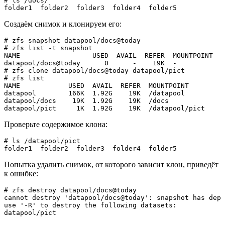
# ls /docs/  

folder1  folder2  folder3  folder4  folder5
Создаём снимок и клонируем его:
# zfs snapshot datapool/docs@today  

# zfs list -t snapshot  

NAME                  USED  AVAIL  REFER  MOUNTPOINT  

datapool/docs@today      0      -    19K  -
# zfs clone datapool/docs@today datapool/pict  

# zfs list  

NAME            USED  AVAIL  REFER  MOUNTPOINT  

datapool        166K  1.92G    19K  /datapool  

datapool/docs    19K  1.92G    19K  /docs  

datapool/pict     1K  1.92G    19K  /datapool/pict
Проверьте содержимое клона:
# ls /datapool/pict  

folder1  folder2  folder3  folder4  folder5
Попытка удалить снимок, от которого зависит клон, приведёт
к ошибке:
# zfs destroy datapool/docs@today  

cannot destroy 'datapool/docs@today': snapshot has depe
use '-R' to destroy the following datasets:  

datapool/pict