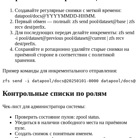
Создавайте регулярные снимки с меткой времени:
datapool/docs@YYYYMMDD-HHMM.
Первый обмен — полный: zfs send pool/dataset@base | zfs
recv dest/prefix.
Для последующих передач делайте инкременты: zfs send
-i pool/dataset@previous pool/dataset@current | zfs recv
dest/prefix.
Сохраняйте и ротационно удаляйте старые снимки на
приёмной стороне в соответствии с политикой
хранения.
Пример команды для инкрементального отправления:
zfs send -i datapool/docs@20250101-0000 datapool/docs@
Контрольные списки по ролям
Чек-лист для администратора системы:
Проверить состояние пулов: zpool status.
Убедиться в наличии свободного места на приёмном
пуле.
Создать снимок с понятным именем.