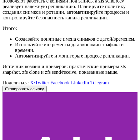
позволяют работать с копиями под запись, а zfs send/recv
реализует надёжную репликацию. Планируйте политику
создания снимков и ротации, автоматизируйте процессы и
контролируйте безопасность канала репликации.
Итого:
Создавайте понятные имена снимков с датой/временем.
Используйте инкременты для экономии трафика и
времени.
Автоматизируйте и мониторьте процесс репликации.
Источник команд и примеров: практические примеры zfs
snapshot, zfs clone и zfs send/receive, показанные выше.
Поделиться:
X/Twitter
Facebook
LinkedIn
Telegram
Скопировать ссылку