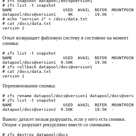
# zfs snapshot datapool/docs@version1  

# zfs list -t snapshot  

NAME                     USED  AVAIL  REFER  MOUNTPOINT
datapool/docs@version1     9K      -  19.5K  -
# echo "version 2" > /docs/data.txt  

# cat /docs/data.txt  

version 2
Откат возвращает файловую систему в состояние на момент
снимка:
# zfs list -t snapshot  

NAME                     USED  AVAIL  REFER  MOUNTPOINT
datapool/docs@version1  9.50K      -  19.5K  -  

# zfs rollback datapool/docs@version1  

# cat /docs/data.txt  

version 1
Переименование снимка:
# zfs rename datapool/docs@version1 datapool/docs@versi
# zfs list -t snapshot  

NAME                     USED  AVAIL  REFER  MOUNTPOINT
datapool/docs@version2  9.50K      -  19.5K  -
Важно: датасет нельзя разрушить, если у него есть снимки.
Опция -r разрушит рекурсивно вместе со снимками.
# zfs destroy datapool/docs  
