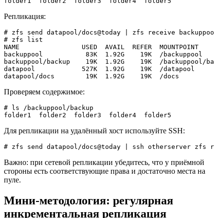
folder1  folder2  folder3  folder4  folder5
Репликация:
# zfs send datapool/docs@today | zfs receive backuppool
# zfs list  

NAME                USED  AVAIL  REFER  MOUNTPOINT  

backuppool           83K  1.92G    19K  /backuppool  

backuppool/backup    19K  1.92G    19K  /backuppool/bac
datapool            527K  1.92G    19K  /datapool  

datapool/docs        19K  1.92G    19K  /docs
Проверяем содержимое:
# ls /backuppool/backup  

folder1  folder2  folder3  folder4  folder5
Для репликации на удалённый хост используйте SSH:
# zfs send datapool/docs@today | ssh otherserver zfs r
Важно: при сетевой репликации убедитесь, что у приёмной
стороны есть соответствующие права и достаточно места на
пуле.
Мини-методология: регулярная
инкрементальная репликация