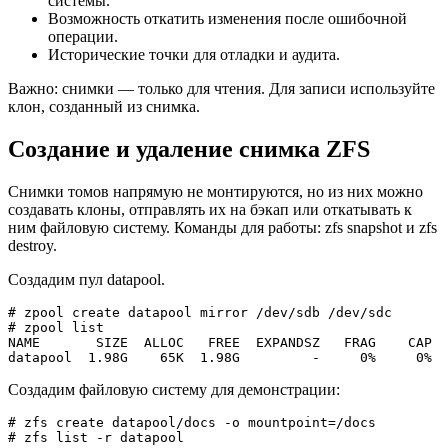
системы.
Возможность откатить изменения после ошибочной
операции.
Исторические точки для отладки и аудита.
Важно: снимки — только для чтения. Для записи используйте
клон, созданный из снимка.
Создание и удаление снимка ZFS
Снимки томов напрямую не монтируются, но из них можно
создавать клоны, отправлять их на бэкап или откатывать к
ним файловую систему. Команды для работы: zfs snapshot и zfs
destroy.
Создадим пул datapool.
# zpool create datapool mirror /dev/sdb /dev/sdc   

# zpool list  

NAME       SIZE  ALLOC   FREE  EXPANDSZ   FRAG    CAP  
datapool  1.98G    65K  1.98G         -     0%     0%  
Создадим файловую систему для демонстрации:
# zfs create datapool/docs -o mountpoint=/docs  

# zfs list -r datapool  
