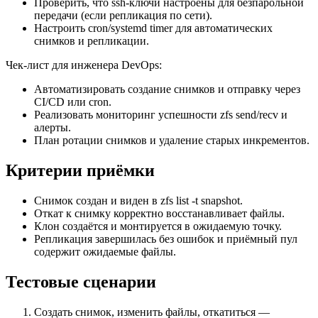
Проверить, что ssh-ключи настроены для безпарольной
передачи (если репликация по сети).
Настроить cron/systemd timer для автоматических
снимков и репликации.
Чек-лист для инженера DevOps:
Автоматизировать создание снимков и отправку через
CI/CD или cron.
Реализовать мониторинг успешности zfs send/recv и
алерты.
План ротации снимков и удаление старых инкрементов.
Критерии приёмки
Снимок создан и виден в zfs list -t snapshot.
Откат к снимку корректно восстанавливает файлы.
Клон создаётся и монтируется в ожидаемую точку.
Репликация завершилась без ошибок и приёмный пул
содержит ожидаемые файлы.
Тестовые сценарии
Создать снимок, изменить файлы, откатиться —