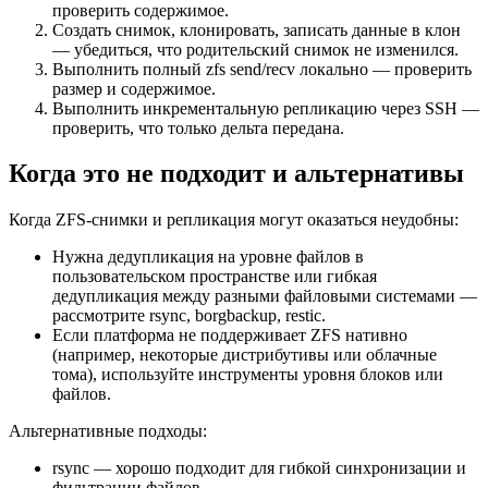
проверить содержимое.
Создать снимок, клонировать, записать данные в клон
— убедиться, что родительский снимок не изменился.
Выполнить полный zfs send/recv локально — проверить
размер и содержимое.
Выполнить инкрементальную репликацию через SSH —
проверить, что только дельта передана.
Когда это не подходит и альтернативы
Когда ZFS-снимки и репликация могут оказаться неудобны:
Нужна дедупликация на уровне файлов в
пользовательском пространстве или гибкая
дедупликация между разными файловыми системами —
рассмотрите rsync, borgbackup, restic.
Если платформа не поддерживает ZFS нативно
(например, некоторые дистрибутивы или облачные
тома), используйте инструменты уровня блоков или
файлов.
Альтернативные подходы:
rsync — хорошо подходит для гибкой синхронизации и
фильтрации файлов.