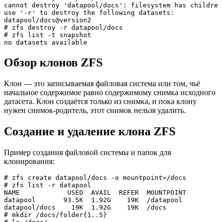
cannot destroy 'datapool/docs': filesystem has children
use '-r' to destroy the following datasets:  

datapool/docs@version2
# zfs destroy -r datapool/docs  

# zfs list -t snapshot  

no datasets available
Обзор клонов ZFS
Клон — это записываемая файловая система или том, чьё
начальное содержимое равно содержимому снимка исходного
датасета. Клон создаётся только из снимка, и пока клону
нужен снимок-родитель, этот снимок нельзя удалить.
Создание и удаление клона ZFS
Пример создания файловой системы и папок для
клонирования:
# zfs create datapool/docs -o mountpoint=/docs  

# zfs list -r datapool  

NAME            USED  AVAIL  REFER  MOUNTPOINT  

datapool       93.5K  1.92G    19K  /datapool  

datapool/docs    19K  1.92G    19K  /docs
# mkdir /docs/folder{1..5}  
