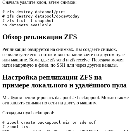
Сначала удалите клoн, затем снимок:
# zfs destroy datapool/pict
# zfs destroy datapool/docs@today  

# zfs list -t snapshot  

no datasets available
Обзор репликации ZFS
Репликация базируется на снимках. Вы создаёте снимок,
сериализуете его в поток и восстанавливаете на другом пуле
или машине. Команды: zfs send и zfs receive. Передача может
идти напрямую в файл, по SSH или через другие каналы.
Настройка репликации ZFS на
примере локального и удалённого пула
Мы будем реплицировать datapool -> backuppool. Можно также
отправлять снимки по сети на другую машину.
Создадим пул backuppool:
# zpool create backuppool mirror sde sdf  

# zpool list  
