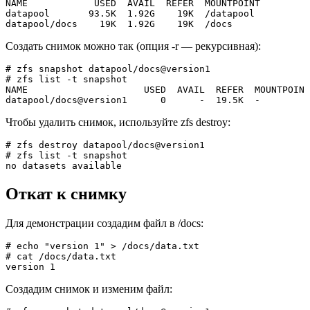
NAME            USED  AVAIL  REFER  MOUNTPOINT  

datapool       93.5K  1.92G    19K  /datapool  

datapool/docs    19K  1.92G    19K  /docs
Создать снимок можно так (опция -r — рекурсивная):
# zfs snapshot datapool/docs@version1  

# zfs list -t snapshot  

NAME                     USED  AVAIL  REFER  MOUNTPOINT
datapool/docs@version1      0      -  19.5K  -
Чтобы удалить снимок, используйте zfs destroy:
# zfs destroy datapool/docs@version1  

# zfs list -t snapshot  

no datasets available
Откат к снимку
Для демонстрации создадим файл в /docs:
# echo "version 1" > /docs/data.txt  

# cat /docs/data.txt  

version 1
Создадим снимок и изменим файл: