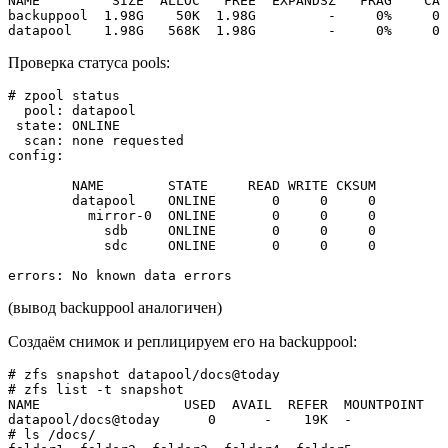
NAME         SIZE  ALLOC   FREE  EXPANDSZ   FRAG    CAP
backuppool  1.98G    50K  1.98G         -     0%     0%
datapool    1.98G   568K  1.98G         -     0%     0%
Проверка статуса pools:
# zpool status  

  pool: datapool  

 state: ONLINE  

  scan: none requested  

config:  

        NAME        STATE     READ WRITE CKSUM  

        datapool    ONLINE       0     0     0  

          mirror-0  ONLINE       0     0     0  

            sdb     ONLINE       0     0     0  

            sdc     ONLINE       0     0     0  

errors: No known data errors
(вывод backuppool аналогичен)
Создаём снимок и реплицируем его на backuppool:
# zfs snapshot datapool/docs@today  

# zfs list -t snapshot  

NAME                  USED  AVAIL  REFER  MOUNTPOINT  

datapool/docs@today      0      -    19K  -  

# ls /docs/  
