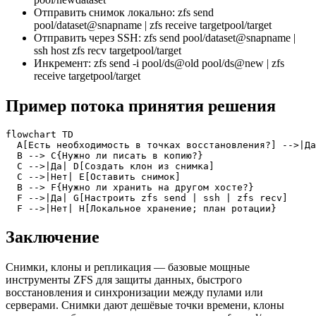
Отправить снимок локально: zfs send
pool/dataset@snapname | zfs receive targetpool/target
Отправить через SSH: zfs send pool/dataset@snapname |
ssh host zfs recv targetpool/target
Инкремент: zfs send -i pool/ds@old pool/ds@new | zfs
receive targetpool/target
Пример потока принятия решения
flowchart TD

  A[Есть необходимость в точках восстановления?] -->|Да
  B --> C{Нужно ли писать в копию?}

  C -->|Да| D[Создать клон из снимка]

  C -->|Нет| E[Оставить снимок]

  B --> F{Нужно ли хранить на другом хосте?}

  F -->|Да| G[Настроить zfs send | ssh | zfs recv]

  F -->|Нет| H[Локальное хранение; план ротации}
Заключение
Снимки, клоны и репликация — базовые мощные
инструменты ZFS для защиты данных, быстрого
восстановления и синхронизации между пулами или
серверами. Снимки дают дешёвые точки времени, клоны