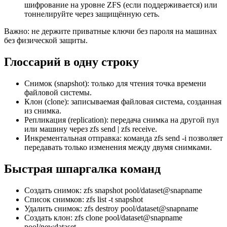
шифрование на уровне ZFS (если поддерживается) или
тоннелируйте через защищённую сеть.
Важно: не держите приватные ключи без пароля на машинах
без физической защиты.
Глоссарий в одну строку
Снимок (snapshot): только для чтения точка времени
файловой системы.
Клон (clone): записываемая файловая система, созданная
из снимка.
Репликация (replication): передача снимка на другой пул
или машину через zfs send | zfs receive.
Инкрементальная отправка: команда zfs send -i позволяет
передавать только изменения между двумя снимками.
Быстрая шпаргалка команд
Создать снимок: zfs snapshot pool/dataset@snapname
Список снимков: zfs list -t snapshot
Удалить снимок: zfs destroy pool/dataset@snapname
Создать клон: zfs clone pool/dataset@snapname
pool/newdataset