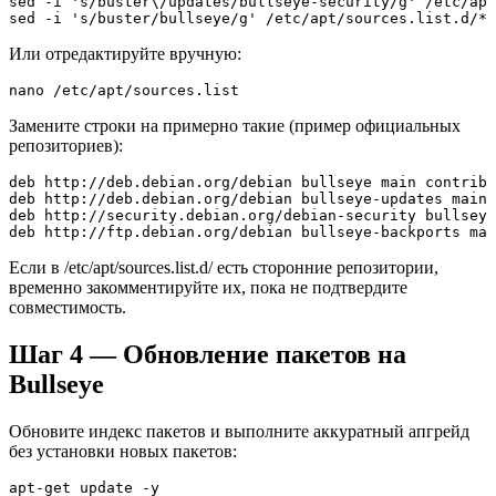
sed -i 's/buster\/updates/bullseye-security/g' /etc/apt
sed -i 's/buster/bullseye/g' /etc/apt/sources.list.d/*.
Или отредактируйте вручную:
nano /etc/apt/sources.list
Замените строки на примерно такие (пример официальных
репозиториев):
deb http://deb.debian.org/debian bullseye main contrib 
deb http://deb.debian.org/debian bullseye-updates main 
deb http://security.debian.org/debian-security bullseye
deb http://ftp.debian.org/debian bullseye-backports mai
Если в /etc/apt/sources.list.d/ есть сторонние репозитории,
временно закомментируйте их, пока не подтвердите
совместимость.
Шаг 4 — Обновление пакетов на
Bullseye
Обновите индекс пакетов и выполните аккуратный апгрейд
без установки новых пакетов:
apt-get update -y
