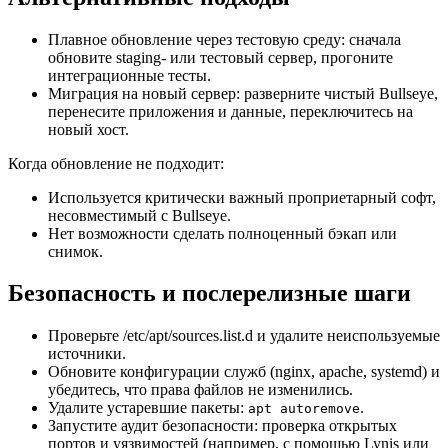
Плавное обновление через тестовую среду: сначала
обновите staging- или тестовый сервер, прогоните
интеграционные тесты.
Миграция на новый сервер: разверните чистый Bullseye,
перенесите приложения и данные, переключитесь на
новый хост.
Когда обновление не подходит:
Используется критически важный проприетарный софт,
несовместимый с Bullseye.
Нет возможности сделать полноценный бэкап или
снимок.
Безопасность и послерелизные шаги
Проверьте /etc/apt/sources.list.d и удалите неиспользуемые
источники.
Обновите конфигурации служб (nginx, apache, systemd) и
убедитесь, что права файлов не изменились.
Удалите устаревшие пакеты:
.
apt autoremove
Запустите аудит безопасности: проверка открытых
портов и уязвимостей (например, с помощью Lynis или