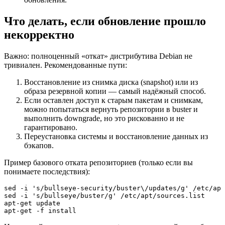
Что делать, если обновление прошло
некорректно
Важно: полноценный «откат» дистрибутива Debian не
тривиален. Рекомендованные пути:
Восстановление из снимка диска (snapshot) или из
образа резервной копии — самый надёжный способ.
Если оставлен доступ к старым пакетам и снимкам,
можно попытаться вернуть репозитории в buster и
выполнить downgrade, но это рискованно и не
гарантировано.
Переустановка системы и восстановление данных из
бэкапов.
Пример базового отката репозиториев (только если вы
понимаете последствия):
sed -i 's/bullseye-security/buster\/updates/g' /etc/apt
sed -i 's/bullseye/buster/g' /etc/apt/sources.list

apt-get update

apt-get -f install