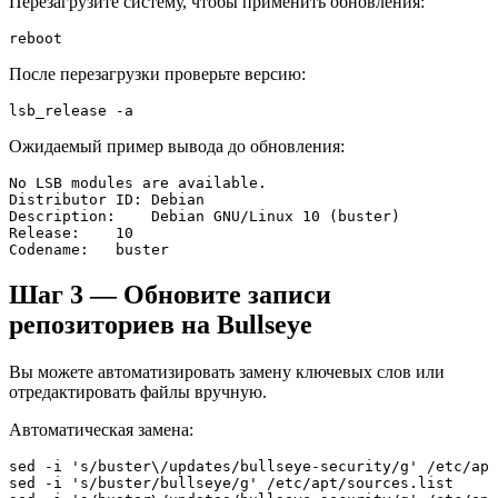
Перезагрузите систему, чтобы применить обновления:
reboot
После перезагрузки проверьте версию:
lsb_release -a
Ожидаемый пример вывода до обновления:
No LSB modules are available.

Distributor ID: Debian

Description:    Debian GNU/Linux 10 (buster)

Release:    10

Codename:   buster
Шаг 3 — Обновите записи
репозиториев на Bullseye
Вы можете автоматизировать замену ключевых слов или
отредактировать файлы вручную.
Автоматическая замена:
sed -i 's/buster\/updates/bullseye-security/g' /etc/apt
sed -i 's/buster/bullseye/g' /etc/apt/sources.list
