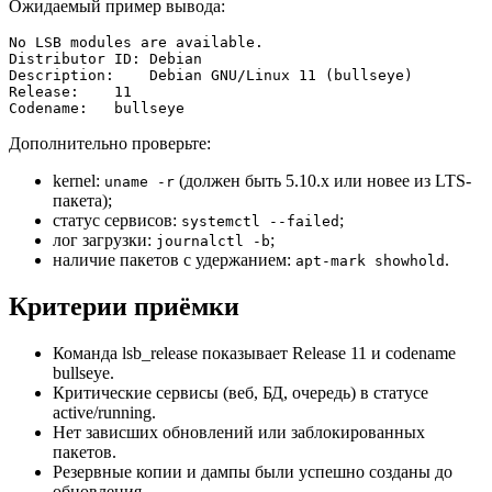
Ожидаемый пример вывода:
No LSB modules are available.

Distributor ID: Debian

Description:    Debian GNU/Linux 11 (bullseye)

Release:    11

Codename:   bullseye
Дополнительно проверьте:
kernel:
(должен быть 5.10.x или новее из LTS-
uname -r
пакета);
статус сервисов:
;
systemctl --failed
лог загрузки:
;
journalctl -b
наличие пакетов с удержанием:
.
apt-mark showhold
Критерии приёмки
Команда lsb_release показывает Release 11 и codename
bullseye.
Критические сервисы (веб, БД, очередь) в статусе
active/running.
Нет зависших обновлений или заблокированных
пакетов.
Резервные копии и дампы были успешно созданы до
обновления.