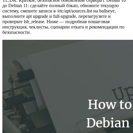
TL;DR: Краткое, безопасное обновление сервера с Debian 10
до Debian 11: сделайте полный бэкап, обновите текущую
систему, смените записи в /etc/apt/sources.list на bullseye,
выполните apt upgrade и full-upgrade, перезагрузите и
проверьте lsb_release. Ниже — подробная пошаговая
инструкция, чеклисты, сценарии отката и рекомендации по
безопасности.