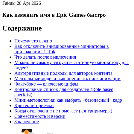
Гайды
28 Apr 2026
Как изменить имя в Epic Games быстро
Содержание
Почему это важно
Как отключить анимированные миниатюры в
приложении TikTok
Что делать после выключения
Можно ли самому загрузить статичную миниатюру для
видео?
Альтернативные подходы для авторов контента
Ментальные модели: как оценивать риск анимации
Факт-бокс — ключевые цифры
Контрольный список для создателей (Role-based
checklist)
Мини-методология: как выбрать «безопасный» кадр
Критерии приёмки
Когда отключение не помогает (контрпримеры)
Совместимость и версии
Заключение