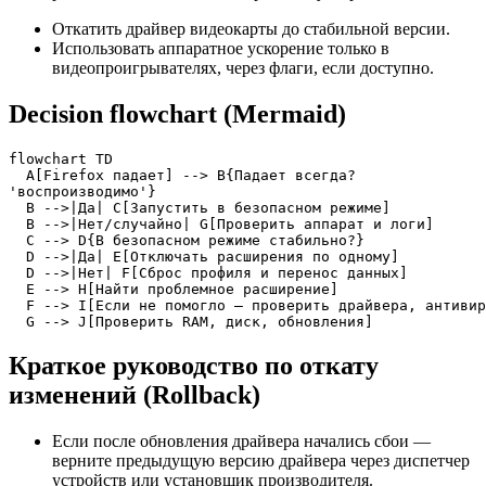
Откатить драйвер видеокарты до стабильной версии.
Использовать аппаратное ускорение только в
видеопроигрывателях, через флаги, если доступно.
Decision flowchart (Mermaid)
flowchart TD

  A[Firefox падает] --> B{Падает всегда?

'воспроизводимо'}

  B -->|Да| C[Запустить в безопасном режиме]

  B -->|Нет/случайно| G[Проверить аппарат и логи]

  C --> D{В безопасном режиме стабильно?}

  D -->|Да| E[Отключать расширения по одному]

  D -->|Нет| F[Сброс профиля и перенос данных]

  E --> H[Найти проблемное расширение]

  F --> I[Если не помогло — проверить драйвера, антивир
  G --> J[Проверить RAM, диск, обновления]
Краткое руководство по откату
изменений (Rollback)
Если после обновления драйвера начались сбои —
верните предыдущую версию драйвера через диспетчер
устройств или установщик производителя.