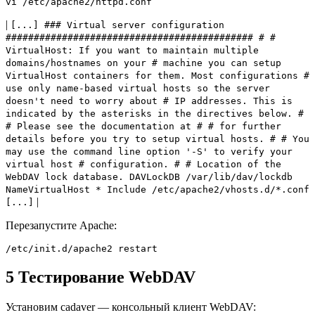
vi /etc/apache2/httpd.conf
|
[...] ### Virtual server configuration
############################################ # #
VirtualHost: If you want to maintain multiple
domains/hostnames on your # machine you can setup
VirtualHost containers for them. Most configurations #
use only name-based virtual hosts so the server
doesn't need to worry about # IP addresses. This is
indicated by the asterisks in the directives below. #
# Please see the documentation at #
# for further
details before you try to setup virtual hosts. # # You
may use the command line option '-S' to verify your
virtual host # configuration. #
# Location of the
WebDAV lock database. DAVLockDB /var/lib/dav/lockdb
NameVirtualHost * Include /etc/apache2/vhosts.d/*.conf
|
[...]
Перезапустите Apache:
/etc/init.d/apache2 restart
5 Тестирование WebDAV
Установим cadaver — консольный клиент WebDAV: