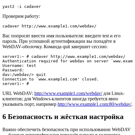
yast2 -i cadaver
Проверим работу:
cadaver http://www.example1.com/webdav/
Вас попросят ввести имя пользователя: введите test и его
пароль. При успешной аутентификации вы попадёте в
WebDAV-оболочку. Команда quit завершит сессию:
server1:~ # cadaver http://www.example1.com/webdav/  

Authentication required for webdav on server `www.examp
Username: test  

Password:  

dav:/webdav/> quit  

Connection to `www.example1.com' closed.  

server1:~ #
URL WebDAV:
http://www.example1.com/webdav/
для Linux-
клиентов; для Windows-клиентов иногда требуется явно
указывать порт, например
http://www.example1.com:80/webdav/
.
6 Безопасность и жёсткая настройка
Важно обеспечить безопасность при использовании WebDAV
— базовая аутентификация передаёт пароли в кодировке