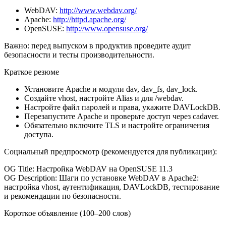
WebDAV:
http://www.webdav.org/
Apache:
http://httpd.apache.org/
OpenSUSE:
http://www.opensuse.org/
Важно: перед выпуском в продуктив проведите аудит
безопасности и тесты производительности.
Краткое резюме
Установите Apache и модули dav, dav_fs, dav_lock.
Создайте vhost, настройте Alias и
для /webdav.
Настройте файл паролей и права, укажите DAVLockDB.
Перезапустите Apache и проверьте доступ через cadaver.
Обязательно включите TLS и настройте ограничения
доступа.
Социальный предпросмотр (рекомендуется для публикации):
OG Title: Настройка WebDAV на OpenSUSE 11.3
OG Description: Шаги по установке WebDAV в Apache2:
настройка vhost, аутентификация, DAVLockDB, тестирование
и рекомендации по безопасности.
Короткое объявление (100–200 слов)