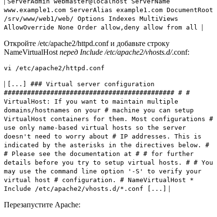
|
ServerAdmin webmaster@localhost ServerName
www.example1.com ServerAlias example1.com DocumentRoot
/srv/www/web1/web/
Options Indexes MultiViews
|
AllowOverride None Order allow,deny allow from all
Откройте /etc/apache2/httpd.conf и добавьте строку
NameVirtualHost
перед Include /etc/apache2/vhosts.d/
.conf:
vi /etc/apache2/httpd.conf
|
[...] ### Virtual server configuration
############################################ # #
VirtualHost: If you want to maintain multiple
domains/hostnames on your # machine you can setup
VirtualHost containers for them. Most configurations #
use only name-based virtual hosts so the server
doesn't need to worry about # IP addresses. This is
indicated by the asterisks in the directives below. #
# Please see the documentation at #
# for further
details before you try to setup virtual hosts. # # You
may use the command line option '-S' to verify your
virtual host # configuration. # NameVirtualHost *
|
Include /etc/apache2/vhosts.d/*.conf [...]
Перезапустите Apache: