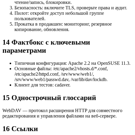
чтение/запись, блокировки.
Безопасность: включите TLS, проверьте права и аудит.
Пилот: откройте доступ небольшой группе
пользователей.
Прокатка в продакшен: мониторинг, резервное
копирование, обновления.
14 Фактбокс с ключевыми
параметрами
Типичная конфигурация: Apache 2.2 на OpenSUSE 11.3.
Основные файлы: /etc/apache2/vhosts.d/*.conf,
/etc/apache2/httpd.conf, /srv/www/web1/,
/srv/www/web1/passwd.dav, /var/lib/dav/lockdb.
Клиент для тестов: cadaver.
15 Однострочный глоссарий
WebDAV — протокол расширения HTTP для совместного
редактирования и управления файлами на веб-сервере.
16 Ссылки