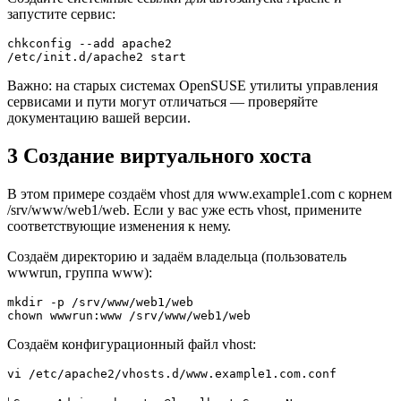
запустите сервис:
chkconfig --add apache2
/etc/init.d/apache2 start
Важно: на старых системах OpenSUSE утилиты управления
сервисами и пути могут отличаться — проверяйте
документацию вашей версии.
3 Создание виртуального хоста
В этом примере создаём vhost для www.example1.com с корнем
/srv/www/web1/web. Если у вас уже есть vhost, примените
соответствующие изменения к нему.
Создаём директорию и задаём владельца (пользователь
wwwrun, группа www):
mkdir -p /srv/www/web1/web  

chown wwwrun:www /srv/www/web1/web
Создаём конфигурационный файл vhost:
vi /etc/apache2/vhosts.d/www.example1.com.conf