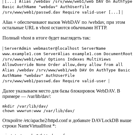
|
[...] Alias /webdav /srv/www/web1/web
DAV On AuthType
Basic AuthName "webdav" AuthUserFile
|
/srv/www/web1/passwd.dav Require valid-user
[...]
Alias +
обеспечивают вызов WebDAV по /webdav, при этом
остальные URL в vhost остаются обычными HTTP.
Полный vhost в итоге будет выглядеть так:
|
ServerAdmin webmaster@localhost ServerName
www.example1.com ServerAlias example1.com DocumentRoot
/srv/www/web1/web/
Options Indexes MultiViews
AllowOverride None Order allow,deny allow from all
Alias /webdav /srv/www/web1/web
DAV On AuthType Basic
AuthName "webdav" AuthUserFile
|
/srv/www/web1/passwd.dav Require valid-user
Далее указываем место для базы блокировок WebDAV. В
примере — /var/lib/dav/:
mkdir /var/lib/dav/  

chown wwwrun:www /var/lib/dav/
Откройте /etc/apache2/httpd.conf и добавьте DAVLockDB выше
строки NameVirtualHost *: