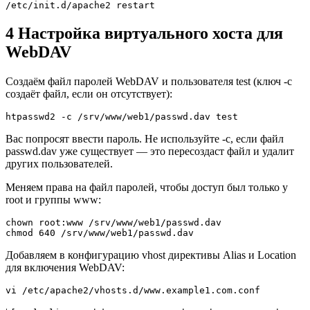
/etc/init.d/apache2 restart
4 Настройка виртуального хоста для
WebDAV
Создаём файл паролей WebDAV и пользователя test (ключ -c
создаёт файл, если он отсутствует):
htpasswd2 -c /srv/www/web1/passwd.dav test
Вас попросят ввести пароль. Не используйте -c, если файл
passwd.dav уже существует — это пересоздаст файл и удалит
других пользователей.
Меняем права на файл паролей, чтобы доступ был только у
root и группы www:
chown root:www /srv/www/web1/passwd.dav  

chmod 640 /srv/www/web1/passwd.dav
Добавляем в конфигурацию vhost директивы Alias и Location
для включения WebDAV:
vi /etc/apache2/vhosts.d/www.example1.com.conf