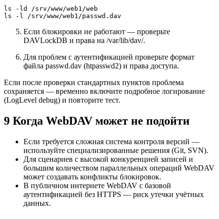
ls -ld /srv/www/web1/web

ls -l /srv/www/web1/passwd.dav
Если блокировки не работают — проверьте
DAVLockDB и права на /var/lib/dav/.
Для проблем с аутентификацией проверьте формат
файла passwd.dav (htpasswd2) и права доступа.
Если после проверки стандартных пунктов проблема
сохраняется — временно включите подробное логирование
(LogLevel debug) и повторите тест.
9 Когда WebDAV может не подойти
Если требуется сложная система контроля версий —
используйте специализированные решения (Git, SVN).
Для сценариев с высокой конкуренцией записей и
большим количеством параллельных операций WebDAV
может создавать конфликты блокировок.
В публичном интернете WebDAV с базовой
аутентификацией без HTTPS — риск утечки учётных
данных.