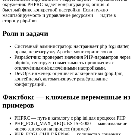
окружения: PHPRC задаёт конфигурацию; опция -d —
быстрый фикс конкретной настройки. Если нужно
масштабируемость и управление ресурсами — идите в
сторону php-fpm.
Роли и задачи
Системный администратор: настраивает php-fcgi-starter,
права, перезагрузку Apache, мониторинг логов.
Разработчик: проверяет значения PHP-параметров через
phpinfo, тестирует совместимость приложения с
отключёнными/включёнными настройками.
DevOps-инженер: оценивает альтернативы (php-fpm,
контейнеры), автоматизирует развёртывание
конфигураций.
Фактбокс — ключевые переменные из
примеров
PHPRC — путь к каталогу с php.ini для процесса PHP
PHP_FCGI_MAX_REQUESTS=5000 — максимальное
число запросов на процесс (пример)
PHP_FCGI_CHILDREN=8 — количество дочерних