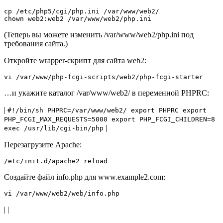
cp /etc/php5/cgi/php.ini /var/www/web2/  

chown web2:web2 /var/www/web2/php.ini
(Теперь вы можете изменить /var/www/web2/php.ini под
требования сайта.)
Откройте wrapper-скрипт для сайта web2:
vi /var/www/php-fcgi-scripts/web2/php-fcgi-starter
…и укажите каталог /var/www/web2/ в переменной PHPRC:
|
#!/bin/sh PHPRC=/var/www/web2/ export PHPRC export
PHP_FCGI_MAX_REQUESTS=5000 export PHP_FCGI_CHILDREN=8
|
exec /usr/lib/cgi-bin/php
Перезагрузите Apache:
/etc/init.d/apache2 reload
Создайте файл info.php для www.example2.com:
vi /var/www/web2/web/info.php
|
|