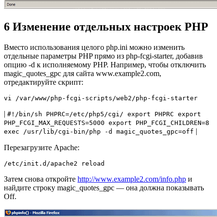
6 Изменение отдельных настроек PHP
Вместо использования целого php.ini можно изменить
отдельные параметры PHP прямо из php-fcgi-starter, добавив
опцию -d к исполняемому PHP. Например, чтобы отключить
magic_quotes_gpc для сайта www.example2.com,
отредактируйте скрипт:
vi /var/www/php-fcgi-scripts/web2/php-fcgi-starter
|
#!/bin/sh PHPRC=/etc/php5/cgi/ export PHPRC export
PHP_FCGI_MAX_REQUESTS=5000 export PHP_FCGI_CHILDREN=8
|
exec /usr/lib/cgi-bin/php -d magic_quotes_gpc=off
Перезагрузите Apache:
/etc/init.d/apache2 reload
Затем снова откройте
http://www.example2.com/info.php
и
найдите строку magic_quotes_gpc — она должна показывать
Off.