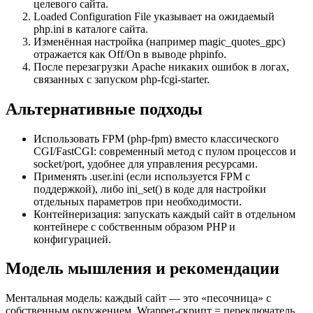
целевого сайта.
Loaded Configuration File указывает на ожидаемый
php.ini в каталоге сайта.
Изменённая настройка (например magic_quotes_gpc)
отражается как Off/On в выводе phpinfo.
После перезагрузки Apache никаких ошибок в логах,
связанных с запуском php-fcgi-starter.
Альтернативные подходы
Использовать FPM (php-fpm) вместо классического
CGI/FastCGI: современный метод с пулом процессов и
socket/port, удобнее для управления ресурсами.
Применять .user.ini (если используется FPM с
поддержкой), либо ini_set() в коде для настройки
отдельных параметров при необходимости.
Контейнеризация: запускать каждый сайт в отдельном
контейнере с собственным образом PHP и
конфигурацией.
Модель мышления и рекомендации
Ментальная модель: каждый сайт — это «песочница» с
собственным окружением. Wrapper-скрипт = переключатель