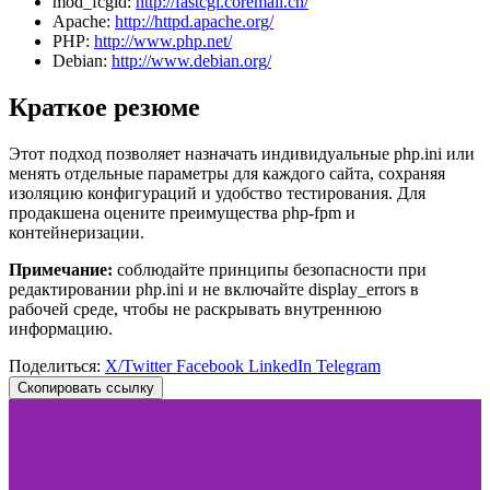
mod_fcgid:
http://fastcgi.coremail.cn/
Apache:
http://httpd.apache.org/
PHP:
http://www.php.net/
Debian:
http://www.debian.org/
Краткое резюме
Этот подход позволяет назначать индивидуальные php.ini или
менять отдельные параметры для каждого сайта, сохраняя
изоляцию конфигураций и удобство тестирования. Для
продакшена оцените преимущества php-fpm и
контейнеризации.
Примечание:
соблюдайте принципы безопасности при
редактировании php.ini и не включайте display_errors в
рабочей среде, чтобы не раскрывать внутреннюю
информацию.
Поделиться:
X/Twitter
Facebook
LinkedIn
Telegram
Скопировать ссылку