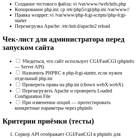
Создание тестового файла: vi /var/www/
/web/info.php
Копирование php.ini: cp /etc/php5/cgi/php.ini /var/www/
/
Правка wrapper: vi /var/www/php-fcgi-scripts/
/php-fcgi-
starter
Перезагрузка Apache: /etc/init.d/apache2 reload
Чек-лист для администратора перед
запуском сайта
Убедиться, что сайт использует CGI/FastCGI (phpinfo
— Server API)
Назначить PHPRC в php-fcgi-starter, если нужен
отдельный php.ini
Проверить права на php.ini (chown webX:webX)
Перезагрузить Apache и проверить Loaded
Configuration File
При изменении опций — протестировать
конкретные параметры через phpinfo
Критерии приёмки (тесты)
Сервер API отображает CGI/FastCGI в phpinfo для