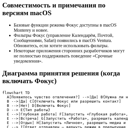
Совместимость и примечания по
версиям macOS
Базовые функции режима Фокус доступны в macOS
Monterey и новее.
Фильтры Фокус (управление Календарём, Почтой,
Сообщениями, Safari) появились в macOS Ventura.
Обновитесь, если хотите использовать фильтры.
Некоторые приложения сторонних разработчиков могут
не полностью поддерживать поведение «Срочные
уведомления».
Диаграмма принятия решения (когда
включать Фокус)
flowchart TD

  A[Появилось чувство отвлечения?] -->|Да| B{Нужна ли н
  B -->|Да| C[Отключить Фокус или разрешить контакт]

  B -->|Нет| D[Включить Фокус]

  D --> E{Тип работы}

  E -->|Глубокая работа| F[Запустить «Глубокая работа»,
  E -->|Встреча| G[Запустить «Работа», разрешить календ
  E -->|Отдых| H[Запустить «Личное», разрешить медиа и 
  C --> I[Ответ отправлен — вернуть режим в предыдущие 