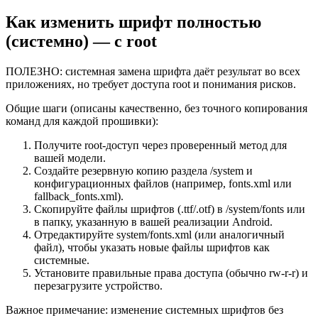
Как изменить шрифт полностью
(системно) — с root
ПОЛЕЗНО: системная замена шрифта даёт результат во всех
приложениях, но требует доступа root и понимания рисков.
Общие шаги (описаны качественно, без точного копирования
команд для каждой прошивки):
Получите root‑доступ через проверенный метод для
вашей модели.
Создайте резервную копию раздела /system и
конфигурационных файлов (например, fonts.xml или
fallback_fonts.xml).
Скопируйте файлы шрифтов (.ttf/.otf) в /system/fonts или
в папку, указанную в вашей реализации Android.
Отредактируйте system/fonts.xml (или аналогичный
файл), чтобы указать новые файлы шрифтов как
системные.
Установите правильные права доступа (обычно rw‑r‑r) и
перезагрузите устройство.
Важное примечание: изменение системных шрифтов без