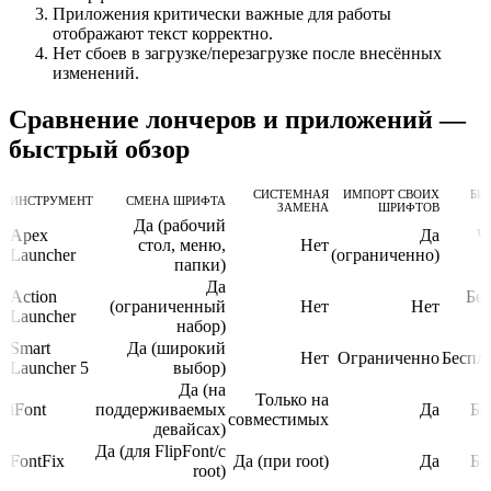
Приложения критически важные для работы
отображают текст корректно.
Нет сбоев в загрузке/перезагрузке после внесённых
изменений.
Сравнение лончеров и приложений —
быстрый обзор
СИСТЕМНАЯ
ИМПОРТ СВОИХ
БЕ
ИНСТРУМЕНТ
СМЕНА ШРИФТА
ЗАМЕНА
ШРИФТОВ
Да (рабочий
Apex
Да
Ч
стол, меню,
Нет
Launcher
(ограниченно)
папки)
Да
Action
Бес
(ограниченный
Нет
Нет
Launcher
набор)
Smart
Да (широкий
Нет
Ограниченно
Беспла
Launcher 5
выбор)
Да (на
Только на
iFont
поддерживаемых
Да
Бе
совместимых
девайсах)
Да (для FlipFont/с
FontFix
Да (при root)
Да
Бе
root)