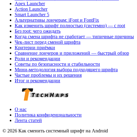
Apex Launcher
Action Launcher
Smart Launcher 5
Альтернативы лончерам: iFont и FontFix
Как изменить шрифт полностью (системно) — с root
Без root: чего ожидать
Когда смена шрифта не сработает — типичные причины
Чек‑лист перед сменой шрифта
Критерии приёмки
Сравнение лончеров и приложений — быстрый обзор
Роли и рекомендации
Советы по безопасности и стабильности
Мини‑методология выбора подходящего шрифта
Частые проблемы и их решения
Итог и рекомендации
О нас
Политика конфиденциальности
Лента статей
© 2026 Как сменить системный шрифт на Android