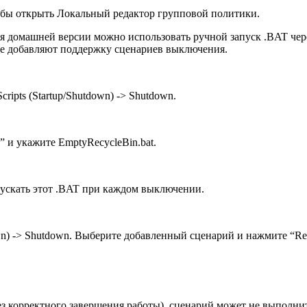
чтобы открыть Локальный редактор групповой политики.
ля домашней версии можно использовать ручной запуск .BAT чер
ые добавляют поддержку сценариев выключения.
cripts (Startup/Shutdown) -> Shutdown.
 и укажите EmptyRecycleBin.bat.
пускать этот .BAT при каждом выключении.
tdown) -> Shutdown. Выберите добавленный сценарий и нажмите “R
з корректного завершения работы), сценарий может не выполнит