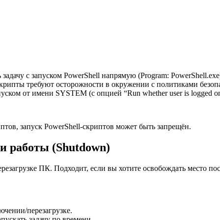
задачу с запуском PowerShell напрямую (Program: PowerShell.ex
и скрипты требуют осторожности в окружении с политиками безоп
ском от имени SYSTEM (с опцией “Run whether user is logged on 
тов, запуск PowerShell-скриптов может быть запрещён.
и работы (Shutdown)
езагрузке ПК. Подходит, если вы хотите освобождать место посл
ючении/перезагрузке.
пускать задачу по времени.