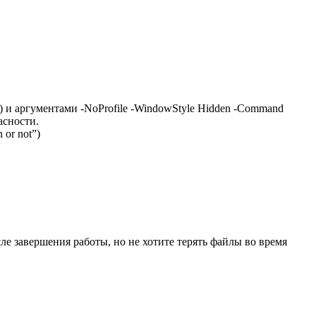
e) и аргументами -NoProfile -WindowStyle Hidden -Command
асности.
or not”)
е завершения работы, но не хотите терять файлы во время