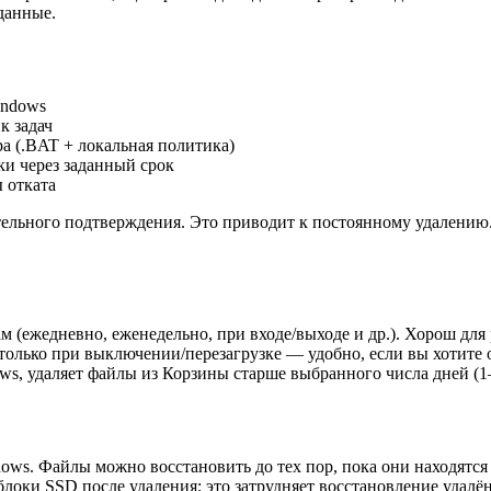
данные.
indows
к задач
а (.BAT + локальная политика)
ки через заданный срок
ы отката
ительного подтверждения. Это приводит к постоянному удалению
ам (ежедневно, еженедельно, при входе/выходе и др.). Хорош для
только при выключении/перезагрузке — удобно, если вы хотите о
ows, удаляет файлы из Корзины старше выбранного числа дней (1–
ws. Файлы можно восстановить до тех пор, пока они находятся 
локи SSD после удаления; это затрудняет восстановление удалё