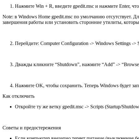
Нажмите Win + R, введите gpedit.msc и нажмите Enter, 
Note: в Windows Home gpedit.msc по умолчанию отсутствует. Д
завершения работы или установить сторонние утилиты, котор
Перейдите: Computer Configuration -> Windows Settings -> S
Дважды кликните “Shutdown”, нажмите “Add” -> “Browse”
Нажмите OK, чтобы сохранить. Теперь Windows будет за
Как отключить
Откройте ту же ветку gpedit.msc -> Scripts (Startup/Shu
Советы и предостережения
Если компьютер внезапно теряет питание (выключение бе