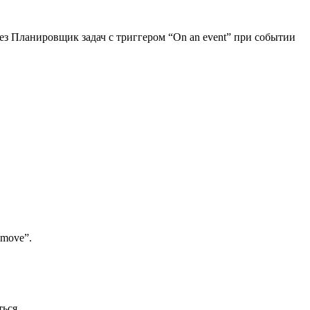
ез Планировщик задач с триггером “On an event” при событии
emove”.
ься.