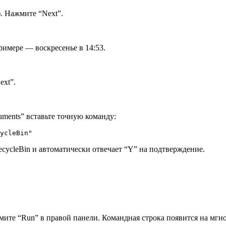
. Нажмите “Next”.
примере — воскресенье в 14:53.
ext”.
guments” вставьте точную команду:
ycleBin"
ecycleBin и автоматически отвечает “Y” на подтверждение.
жмите “Run” в правой панели. Командная строка появится на мгно