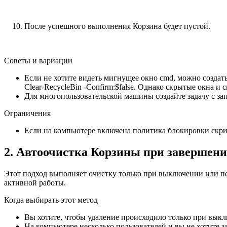
После успешного выполнения Корзина будет пустой.
Советы и вариации
Если не хотите видеть мигнущее окно cmd, можно создать 
Clear-RecycleBin -Confirm:$false. Однако скрытые окна 
Для многопользовательской машины создайте задачу с запу
Ограничения
Если на компьютере включена политика блокировки скрип
2. Автоочистка Корзины при завершени
Этот подход выполняет очистку только при выключении или пер
активной работы.
Когда выбирать этот метод
Вы хотите, чтобы удаление происходило только при выкл
На компьютере несколько пользователей и вы не хотите за