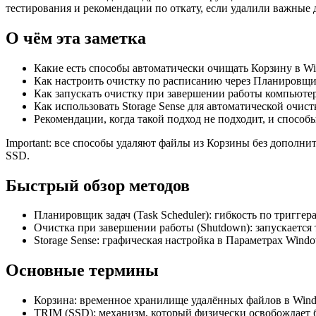
тестирования и рекомендации по откату, если удалили важные 
О чём эта заметка
Какие есть способы автоматически очищать Корзину в W
Как настроить очистку по расписанию через Планировщи
Как запускать очистку при завершении работы компьютер
Как использовать Storage Sense для автоматической очист
Рекомендации, когда такой подход не подходит, и способ
Important: все способы удаляют файлы из Корзины без дополн
SSD.
Быстрый обзор методов
Планировщик задач (Task Scheduler): гибкость по триггер
Очистка при завершении работы (Shutdown): запускается 
Storage Sense: графическая настройка в Параметрах Wind
Основные термины
Корзина: временное хранилище удалённых файлов в Windo
TRIM (SSD): механизм, который физически освобождает б