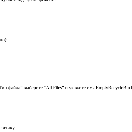
но):
ип файла” выберите “All Files” и укажите имя EmptyRecycleBin.b
олитику