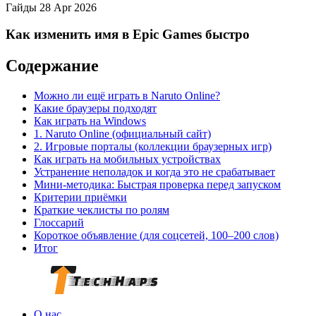
Гайды
28 Apr 2026
Как изменить имя в Epic Games быстро
Содержание
Можно ли ещё играть в Naruto Online?
Какие браузеры подходят
Как играть на Windows
1. Naruto Online (официальный сайт)
2. Игровые порталы (коллекции браузерных игр)
Как играть на мобильных устройствах
Устранение неполадок и когда это не срабатывает
Мини-методика: Быстрая проверка перед запуском
Критерии приёмки
Краткие чеклисты по ролям
Глоссарий
Короткое объявление (для соцсетей, 100–200 слов)
Итог
О нас