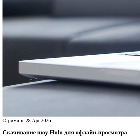
Стриминг
28 Apr 2026
Скачивание шоу Hulu для офлайн‑просмотра