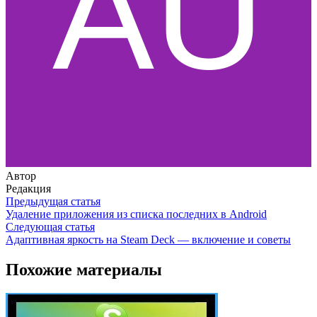
Автор
Редакция
Предыдущая статья
Удаление приложения из списка последних в Android
Следующая статья
Адаптивная яркость на Steam Deck — включение и советы
Похожие материалы