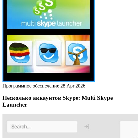
Программное обеспечение
28 Apr 2026
Несколько аккаунтов Skype: Multi Skype
Launcher