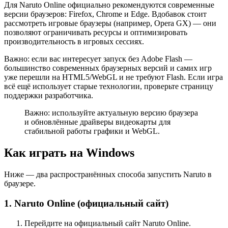
Для Naruto Online официально рекомендуются современные
версии браузеров: Firefox, Chrome и Edge. Вдобавок стоит
рассмотреть игровые браузеры (например, Opera GX) — они
позволяют ограничивать ресурсы и оптимизировать
производительность в игровых сессиях.
Важно: если вас интересует запуск без Adobe Flash —
большинство современных браузерных версий и самих игр
уже перешли на HTML5/WebGL и не требуют Flash. Если игра
всё ещё использует старые технологии, проверьте страницу
поддержки разработчика.
Важно: используйте актуальную версию браузера
и обновлённые драйверы видеокарты для
стабильной работы графики и WebGL.
Как играть на Windows
Ниже — два распространённых способа запустить Naruto в
браузере.
1. Naruto Online (официальный сайт)
Перейдите на официальный сайт Naruto Online.